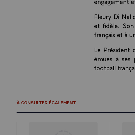
engagement et
Fleury Di Nall
et fidèle. So
français et à u
Le Président 
émues à ses p
football françai
À CONSULTER ÉGALEMENT