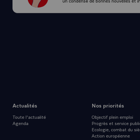
un condensé de bonnes nouvelles et ini
Actualités
Nos priorités
Plan du site
Toute l'actualité
Objectif plein emploi
Agenda
Progrès et service publi
Ecologie, combat du siè
Action européenne