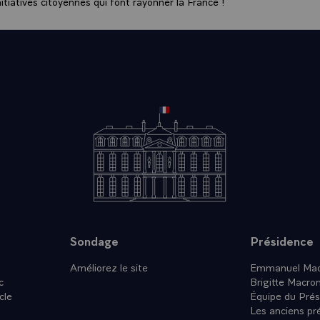
tiatives citoyennes qui font rayonner la France !
Sondage
Présidence
Améliorez le site
Emmanuel Mac
c
Brigitte Macro
cle
Équipe du Prés
Les anciens pr