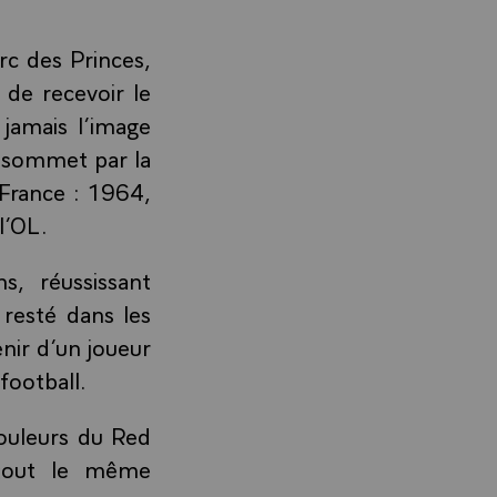
rc des Princes,
t de recevoir le
jamais l’image
u sommet par la
 France : 1964,
l’OL.
s, réussissant
resté dans les
enir d’un joueur
football.
couleurs du Red
rtout le même