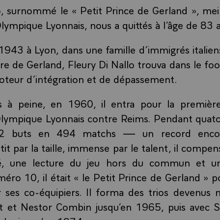
o, surnommé le « Petit Prince de Gerland », mei
’Olympique Lyonnais, nous a quittés à l’âge de 83 
 1943 à Lyon, dans une famille d’immigrés italiens
ère de Gerland, Fleury Di Nallo trouva dans le foo
moteur d’intégration et de dépassement.
s à peine, en 1960, il entra pour la première
Olympique Lyonnais contre Reims. Pendant quato
 222 buts en 494 matchs — un record enco
tit par la taille, immense par le talent, il compen
ité, une lecture du jeu hors du commun et u
ro 10, il était « le Petit Prince de Gerland » po
r ses co-équipiers. Il forma des trios devenus 
 et Nestor Combin jusqu’en 1965, puis avec S