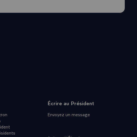
Écrire au Président
ron
Envoyez un message
n
ident
ésidents