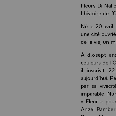
Fleury Di Nall
l’histoire de l
Né le 20 avril
une cité ouvri
de la vie, un 
À dix-sept an
couleurs de l’
il inscrivit
aujourd’hui. Pe
par sa vivac
imparable. Numé
« Fleur » pou
Angel Rambert