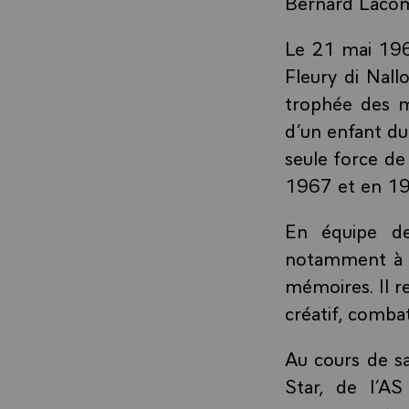
Bernard Laco
Le 21 mai 1967
Fleury di Nallo
trophée des m
d’un enfant du
seule force de
1967 et en 19
En équipe de 
notamment à é
mémoires. Il re
créatif, comba
Au cours de sa
Star, de l’A