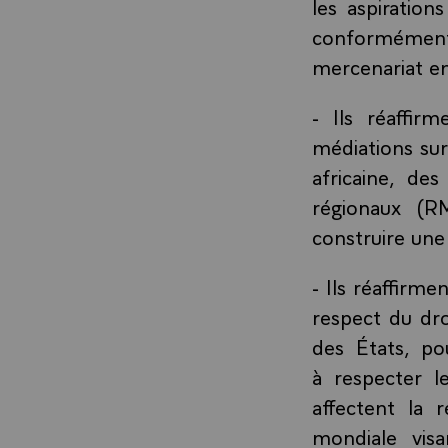
les aspiration
conformément
mercenariat en
- Ils réaffir
médiations sur 
africaine, d
régionaux (R
construire une
- Ils réaffirm
respect du droi
des États, po
à respecter l
affectent la r
mondiale visa