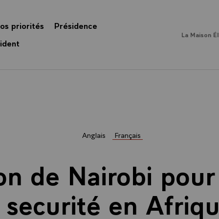
os priorités
Présidence
La Maison É
ident
Anglais
Français
on de Nairobi pour 
a securité en Afriqu