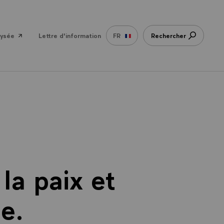
lysée
Lettre d'information
FR
Rechercher
la paix et
e.