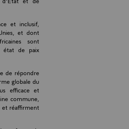
s d'État et de
ce et inclusif,
Unies, et dont
fricaines sont
n état de paix
le de répondre
orme globale du
us efficace et
icaine commune,
 et réaffirment