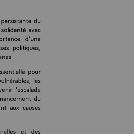
 persistante du
solidarité avec
portance d'une
es politiques,
ènes.
ssentielle pour
ulnérables, les
venir l'escalade
financement du
ent aux causes
nnelles et des