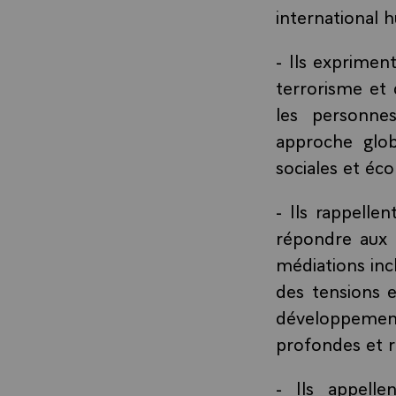
international 
- Ils exprimen
terrorisme et 
les personnes
approche glob
sociales et é
- Ils rappelle
répondre aux u
médiations incl
des tensions 
développement
profondes et re
- Ils appelle