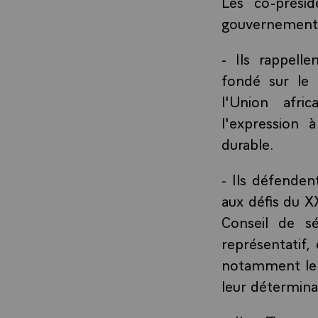
Les co-présid
gouvernement p
- Ils rappelle
fondé sur le 
l'Union afric
l'expression 
durable.
- Ils défende
aux défis du X
Conseil de sé
représentatif,
notamment le C
leur détermina