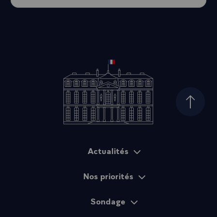
Haut d
Actualités
Plan du site
Nos priorités
Sondage