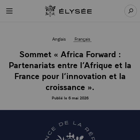
Panneau de gestion des cookies
menu
Retour à l’accueil Élysée
Rech
Anglais
Français
Sommet « Africa Forward :
Partenariats entre l’Afrique et la
France pour l’innovation et la
croissance ».
Publié le 6 mai 2026