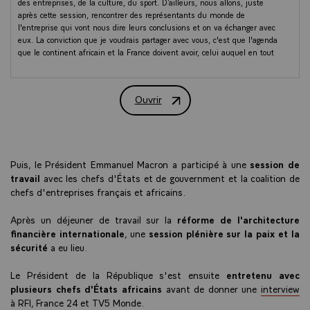
des entreprises, de la culture, du sport. D’ailleurs, nous allons, juste
après cette session, rencontrer des représentants du monde de
l'entreprise qui vont nous dire leurs conclusions et on va échanger avec
eux. La conviction que je voudrais partager avec vous, c'est que l'agenda
que le continent africain et la France doivent avoir, celui auquel en tout
cas je crois, n’est en aucun cas de regarder en arrière, ni à gauche ni à
droite, comme dirait mon ami le Président RUTO, mais de regarder en
effet devant. Ce que je me suis efforcé de faire depuis dix ans, c'est de
Ouvrir
bâtir une relation qui regarde avec lucidité le passé. On a eu ce travail
Discours du Président de la République
qui a été fait avec l'Algérie, le Cameroun, le Rwanda et plusieurs
autres. Qui regarde avec courage le présent, et qui a restitué les
œuvres d'art. Qui veut réinventer la relation monétaire et économique.
Qui veut investir dans le sport, dans les industries culturelles et
Puis, le Président Emmanuel Macron a participé à une
session de
créatives, dans le co-investissement avec le continent. Qui, avec
respect, veut être aux côtés de l'Afrique pour son propre agenda.
travail
avec les chefs d'États et de gouvernment et la coalition de
chefs d'entreprises français et africains.
La relation entre l'Afrique et la France, telle que nous la voyons, telle
que nous la pensons, telle que nous la mettons en œuvre, est fondée
Après un déjeuner de travail sur la
réforme de l'architecture
en effet sur la lucidité, le courage, le respect et une volonté d'avoir au
financière internationale
, une
session plénière sur la paix et la
fond un agenda partagé. C'est ce qu'on a fait depuis dix ans. On y est
sécurité
a eu lieu.
longuement revenu hier et je ne veux pas être plus long. Pourquoi je
suis convaincu que c'est encore plus vrai aujourd'hui qu'il y a dix ans ?
Le Président de la République s'est ensuite
entretenu avec
Parce que les défis de l'Afrique et de l'Europe sont les mêmes. Nous
plusieurs chefs d'États africains
avant de donner une
interview
voulons la paix, la prospérité, la souveraineté. L'Europe s'est battue pour
à RFI, France 24 et TV5 Monde.
cela. Elle a construit, après la Deuxième Guerre mondiale, l'Union