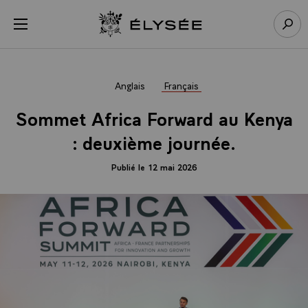
Panneau de gestion des cookies
menu
Retour à l’accueil Élysée
Rech
Anglais
Français
Sommet Africa Forward au Kenya
: deuxième journée.
Publié le 12 mai 2026