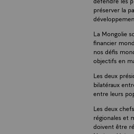
défendre les pr
préserver la pa
développement
La Mongolie s
financier mondi
nos défis mond
objectifs en m
Les deux prési
bilatéraux ent
entre leurs po
Les deux chef
régionales et m
doivent être r