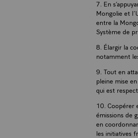
7. En s’appuya
Mongolie et l
entre la Mongo
Système de pr
8. Élargir la c
notamment les
9. Tout en att
pleine mise en
qui est respec
10. Coopérer e
émissions de g
en coordonnant
les initiative