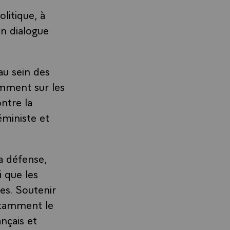
litique, à
un dialogue
au sein des
amment sur les
ontre la
éministe et
a défense,
 que les
es. Soutenir
otamment le
nçais et