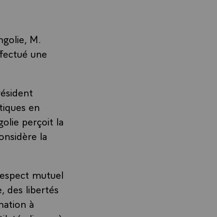
golie, M.
fectué une
résident
tiques en
olie perçoit la
onsidère la
 respect mutuel
 des libertés
nation à