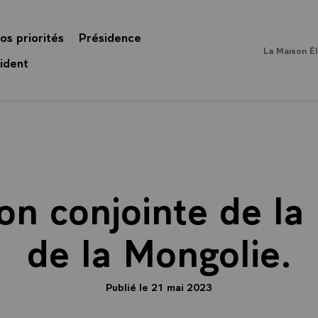
os priorités
Présidence
La Maison É
ident
on conjointe de la
de la Mongolie.
Publié le 21 mai 2023