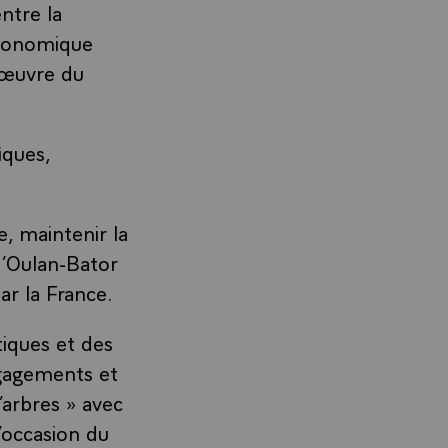
ntre la
économique
 œuvre du
iques,
, maintenir la
d’Oulan-Bator
ar la France.
iques et des
ngagements et
arbres » avec
’occasion du