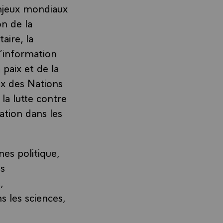
enjeux mondiaux
on de la
aire, la
l’information
paix et de la
ix des Nations
la lutte contre
ation dans les
es politique,
es
,
ns les sciences,