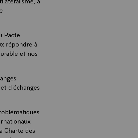
ilatéralisme, à
le
u Pacte
eux répondre à
urable et nos
hanges
 et d’échanges
roblématiques
ternationaux
la Charte des