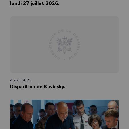
lundi 27 juillet 2026.
Le partenariat entre les deux ministères a permis d’élargir le champ
des actions d’EAC dans de nombreuses disciplines. Les institutions
culturelles et les établissements scolaires ont su se rapprocher autour
de grandes opérations nationales comme « La classe, l’œuvre », dans le
cadre de la Nuit des musées ou « Levez les yeux » autour du
patrimoine de proximité. Les dispositifs animés en partenariat avec le
Centre national du cinéma et de l’image animée (CNC), permettent
désormais à 2,5 millions d’écoliers, collégiens, lycéens et apprentis
d’aller au cinéma chaque année. Le plan « chorales » a, quant à lui,
permis de développer les pratiques artistiques collectives à l’école.
Ce déploiement qualitatif s’est accompagné d’une progression
quantitative, conduisant 76 % des élèves à bénéficier d’au moins une
action d’EAC au cours de l’année 2022.
4 août 2026
Créé en 2019, le Pass Culture apparaît aujourd’hui comme un
Disparition de Kavinsky.
dispositif parfaitement complémentaire à l’effort porté en direction de
l’éducation artistique et culturelle.
D’abord conçu pour permettre à chaque jeune, quels que soient ses
moyens, de goûter à une expérience culturelle, le pass a reposé sur une
part individuelle, consistant en un crédit progressif accordé à chacun à
l’âge de 15 ans (20 euros), à 16 et 17 ans (30 euros) puis à 18 ans
(300 euros). A ce jour, près de 2,8 millions de jeunes ont utilisé le