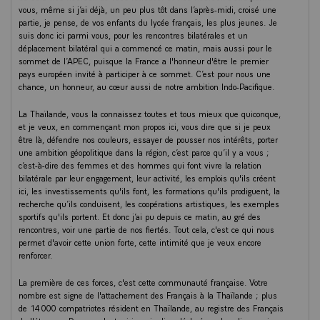
vous, même si j’ai déjà, un peu plus tôt dans l’après-midi, croisé une
partie, je pense, de vos enfants du lycée français, les plus jeunes. Je
suis donc ici parmi vous, pour les rencontres bilatérales et un
déplacement bilatéral qui a commencé ce matin, mais aussi pour le
sommet de l’APEC, puisque la France a l'honneur d'être le premier
pays européen invité à participer à ce sommet. C’est pour nous une
chance, un honneur, au cœur aussi de notre ambition Indo-Pacifique.
La Thaïlande, vous la connaissez toutes et tous mieux que quiconque,
et je veux, en commençant mon propos ici, vous dire que si je peux
être là, défendre nos couleurs, essayer de pousser nos intérêts, porter
une ambition géopolitique dans la région, c’est parce qu’il y a vous ;
c’est-à-dire des femmes et des hommes qui font vivre la relation
bilatérale par leur engagement, leur activité, les emplois qu'ils créent
ici, les investissements qu'ils font, les formations qu'ils prodiguent, la
recherche qu’ils conduisent, les coopérations artistiques, les exemples
sportifs qu'ils portent. Et donc j’ai pu depuis ce matin, au gré des
rencontres, voir une partie de nos fiertés. Tout cela, c'est ce qui nous
permet d'avoir cette union forte, cette intimité que je veux encore
renforcer.
La première de ces forces, c'est cette communauté française. Votre
nombre est signe de l'attachement des Français à la Thaïlande ; plus
de 14 000 compatriotes résident en Thaïlande, au registre des Français