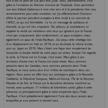
tout à fait ce point de vue pour être juste. Alors, premièrement, c'est
de recherche Cirad, l'IRD, FAO, l’IRASEC et plusieurs autres qui font
grâce à l'invitation du Premier ministre de Thaïlande. Donc permettez-
vivre, là aussi, l'excellence scientifique, culturelle, académique de notre
moi tout d'abord d’adresser à mon cher ami et à la présidence thaï mes
pays. Elle est connue, elle est reconnue, je peux vous le dire.
remerciements pour cette invitation, car j'ai effectivement l'honneur
d'être le premier président européen à être invité à un sommet de
J'ai été tout à l'heure avec le Chairman de CP et il me parlait de nos
l'APEC, ce qui est formidable. J’y lis un message de confiance et
innovations et de ce que font nos groupes - nous étions ce matin
d'amitié, ce qui est très important. Par ailleurs, je souhaiterais ici
ensemble auprès d'acteurs culturels - il nous parle de nos grands
rappeler la vérité car nombreux sont ceux qui ignorent que la France
musées, de nos écoles, de nos centres de recherche. Et je souhaite
n'est pas uniquement, bien évidemment, un pays européen, mais
enfin adresser un message amical à tous ceux qui ont fait le choix de
également un pays de l’Indo-Pacifique. J'ai conçu cette stratégie lors
prendre aussi leur retraite en Thaïlande, et en même temps, d'être
d'un déplacement en Inde en 2018, et en Australie la même année,
actif au sein de la Communauté française, dans le milieu associatif
puis au Japon en 2019. Mais c'était une façon tout simplement de
comme parfois dans le milieu économique aussi. Et donc de l'économie,
réconcilier la double réalité de notre pays car certes, lorsque l'on regarde
à la solidarité, à la culture, en passant par le sport puisque tout à
la carte, la France est en Europe, c'est exact. Mais grâce à ses
l'heure, on était avec les frères PINTO, avec plusieurs de nos jeunes,
territoires d'outre-mer, la France est autre chose. Nous sommes
une partie de notre fierté. Mais les Jeux olympiques de 2024 nous
présents dans les Caraïbes, nous sommes présents dans l'Indo-
permettront, là aussi, d'honorer nombre de nos sports. Vous faites vivre
Pacifique, et nous avons plus d’un million de concitoyens dans ces
cette relation et l'excellence de notre pays.
régions. Nous avons en effet tous ces concitoyens grâce à la Nouvelle-
Calédonie, la Polynésie française, Wallis-et-Futuna, l'Île de la Réunion,
Il y a aussi parmi les Français de Thaïlande, un extraordinaire
Mayotte et de fait, la France est le deuxième domaine maritime au
sentiment de solidarité. Une valeur qui a été au cœur de la mobilisation
monde, avec quelques 11 millions de kilomètres carrés grâce à cette
des services de l'Etat lors de la pandémie, services auxquels je veux
présence, et principalement grâce à notre empreinte dans l'Indo-
rendre ici hommage. La Thaïlande est en effet un des pays dont nous
Pacifique. C'est probablement également l'une des deux raisons pour
avons rapatrié en 2020 le plus grand contingent de touristes, grâce à la
lesquelles je suis présent ici devant vous.
mobilisation de l'ensemble des équipes du quai, du centre de crise, de
beaucoup de partenaires privés aussi dans la société d'assurance ou de