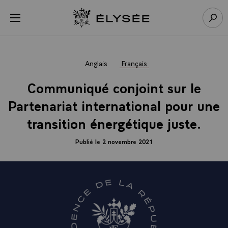
Panneau de gestion des cookies
menu
Retour à l’accueil Élysée
Rech
Anglais
Français
Communiqué conjoint sur le
Partenariat international pour une
transition énergétique juste.
Publié le 2 novembre 2021