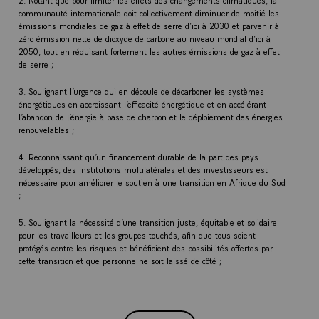
2. Notant que pour limiter les effets des changements climatiques, la
communauté internationale doit collectivement diminuer de moitié les
émissions mondiales de gaz à effet de serre d’ici à 2030 et parvenir à
zéro émission nette de dioxyde de carbone au niveau mondial d’ici à
2050, tout en réduisant fortement les autres émissions de gaz à effet
de serre ;
3. Soulignant l’urgence qui en découle de décarboner les systèmes
énergétiques en accroissant l’efficacité énergétique et en accélérant
l’abandon de l’énergie à base de charbon et le déploiement des énergies
renouvelables ;
4. Reconnaissant qu’un financement durable de la part des pays
développés, des institutions multilatérales et des investisseurs est
nécessaire pour améliorer le soutien à une transition en Afrique du Sud
;
5. Soulignant la nécessité d’une transition juste, équitable et solidaire
pour les travailleurs et les groupes touchés, afin que tous soient
protégés contre les risques et bénéficient des possibilités offertes par
cette transition et que personne ne soit laissé de côté ;
6. Confirmant que le processus de transition doit être fondé sur la
pleine participation des partenaires sociaux et des entreprises à des
programmes ciblés de reconversion et de formation, créant des emplois