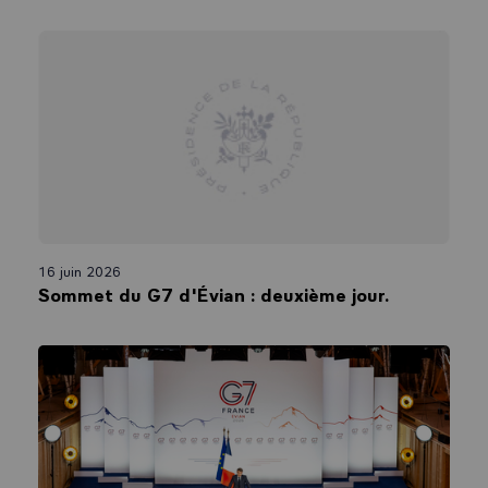
Stratégie de développement à faibles émissions à long terme de
l’Afrique du Sud ;
11. Notant que l’Afrique du Sud a l’intention de démanteler et de
réaffecter ou de convertir ses centrales électriques au charbon,
d’investir dans de nouvelles capacités de production à faibles émissions
comme les énergies renouvelables, d’accroître son efficacité énergétique
et de rechercher une industrialisation verte, comme l’utilisation de
technologies vertes dans l’industrie et un passage à la production de
véhicules électriques ;
12. Accueillant les possibilités offertes par l’innovation industrielle de
créer des emplois verts et de qualité, d’augmenter la production
d’énergie renouvelable et d’entraîner une croissance économique durable
16 juin 2026
pour une économie sud-africaine résiliente et à zéro émission nette ;
Sommet du G7 d'Évian : deuxième jour.
13. Reconnaissant que l’Afrique du Sud se voit offrir une possibilité
sans précédent de devenir un acteur moteur de la transition
énergétique juste et qu’il est important de collaborer au niveau
international ;
14. Reconnaissant également la nécessité d’une coopération à long
terme, en adéquation avec le calendrier de la transition énergétique
juste de l’Afrique du Sud ; et