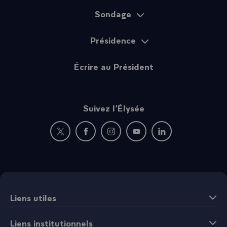
Sondage
Présidence
Écrire au Président
Suivez l’Élysée
Nouvelle fenêtre : rejoignez-nous sur Twitter
Nouvelle fenêtre : rejoignez-nous sur Fac
Nouvelle fenêtre : rejoignez-nous 
Nouvelle fenêtre : rejoigne
Nouvelle fenêtre : 
Liens utiles
Liens institutionnels