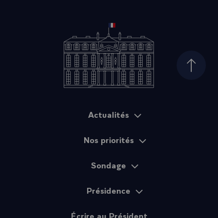
Haut d
Actualités
Plan du site
Nos priorités
Sondage
Présidence
Écrire au Président