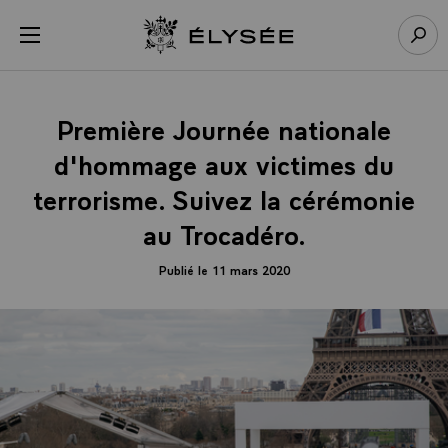
Panneau de gestion des cookies
menu
Retour à l’accueil Élysée
Rech
Première Journée nationale
d'hommage aux victimes du
terrorisme. Suivez la cérémonie
au Trocadéro.
Publié le 11 mars 2020