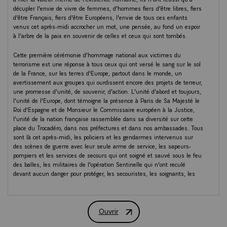
décupler l'envie de vivre de femmes, d'hommes fiers d'être libres, fiers
d'être Français, fiers d'être Européens, l'envie de tous ces enfants
venus cet après-midi accrocher un mot, une pensée, au fond un espoir
à l'arbre de la paix en souvenir de celles et ceux qui sont tombés.
Cette première cérémonie d'hommage national aux victimes du
terrorisme est une réponse à tous ceux qui ont versé le sang sur le sol
de la France, sur les terres d'Europe, partout dans le monde, un
avertissement aux groupes qui ourdissent encore des projets de terreur,
une promesse d'unité, de souvenir, d'action. L'unité d'abord et toujours,
l'unité de l'Europe, dont témoigne la présence à Paris de Sa Majesté le
Roi d'Espagne et de Monsieur le Commissaire européen à la Justice,
l'unité de la nation française rassemblée dans sa diversité sur cette
place du Trocadéro, dans nos préfectures et dans nos ambassades. Tous
sont là cet après-midi, les policiers et les gendarmes intervenus sur
des scènes de guerre avec leur seule arme de service, les sapeurs-
pompiers et les services de secours qui ont soigné et sauvé sous le feu
des balles, les militaires de l'opération Sentinelle qui n'ont reculé
devant aucun danger pour protéger, les secouristes, les soignants, les
associations déjà, les passants qui ont aidé, secouru, les préfets, les
magistrats antiterroristes intervenus dès les premiers instants avec
pour seule arme la loi et le droit. Tous. Tous sont là pour dire : s'il le
Ouvrir
fallait, qu'ils recommenceraient. Tous. Et à côté d'eux, tous les élus, la
DISCOURS DU PRESIDENT DE LA R
maire de Paris et tous les maires de France qui ont eu à vivre ces