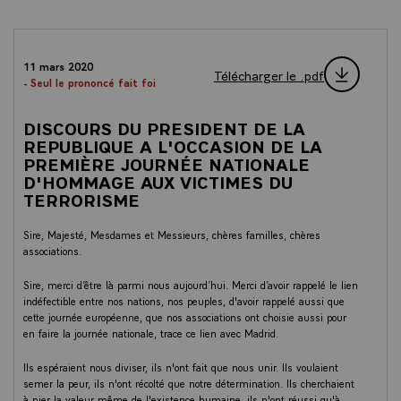
11 mars 2020
Télécharger le .pdf
- Seul le prononcé fait foi
DISCOURS DU PRESIDENT DE LA
REPUBLIQUE A L'OCCASION DE LA
PREMIÈRE JOURNÉE NATIONALE
D'HOMMAGE AUX VICTIMES DU
TERRORISME
Sire, Majesté, Mesdames et Messieurs, chères familles, chères
associations.
Sire, merci d’être là parmi nous aujourd’hui. Merci d’avoir rappelé le lien
indéfectible entre nos nations, nos peuples, d'avoir rappelé aussi que
cette journée européenne, que nos associations ont choisie aussi pour
en faire la journée nationale, trace ce lien avec Madrid.
Ils espéraient nous diviser, ils n'ont fait que nous unir. Ils voulaient
semer la peur, ils n'ont récolté que notre détermination. Ils cherchaient
à nier la valeur même de l'existence humaine, ils n'ont réussi qu'à