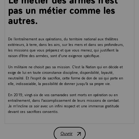
pas un métier comme les
autres.
De l’entraînement aux opérations, du territoire national aux théâtres
extérieurs, à terre, dans les airs, sur les mers et dans ses profondeurs,
les missions que vous préparez et que vous menez, qui justifient la
raison d'être des armées, sont d'une exigence spécifique.
Un militaire ne choisit pas sa mission. C'est la Nation qui en décide et
exige de lui en toute circonstance discipline, disponibilité, loyauté,
neutralité. Et l'esprit de sacrifice, cette forme de don de soi qui porte en
elle, indissociable, la possibilité de donner jusqu'à sa propre vie.
En 2019, vingt-six de vos camarades sont morts en opération ou en
entraînement, dans l'accomplissement de leurs missions de combat.
Je m'incline ce soir avec un infini respect et une immense gratitude
devant ces sacrifices consentis.
En ces lieux, je pense avec une émotion particulière au commandant
Baptiste CHIRIÉ et au capitaine Audrey MICHELON. Il y a un an, le 9
janvier 2019, ces deux pilotes, deux officiers de l'armée de l'air
Ouvrir
disparaissaient lors d'une mission d'entraînement, à bord de leur
Vœux aux armées depuis la base aérien