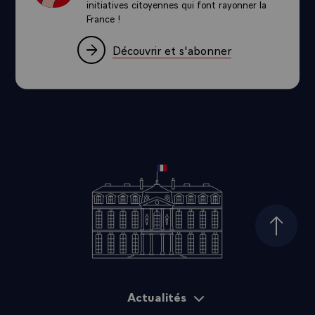
initiatives citoyennes qui font rayonner la
France !
Découvrir et s'abonner
Haut d
Actualités
Plan du site