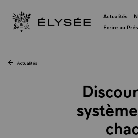
Panneau de gestion des cookies
Actualités
N
Retour à l’accueil Élysée
Écrire au Prés
Actualités
Discour
système
chac