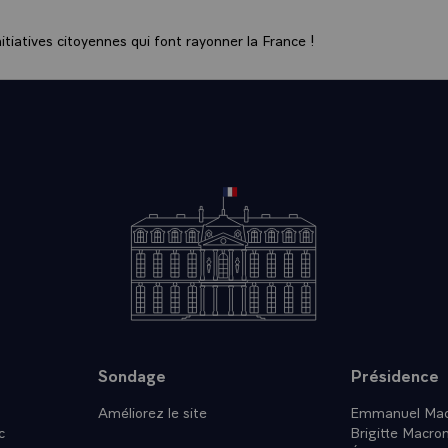
ment ces dernières années, plusieurs évolutions, certaines de notre fa
tiatives citoyennes qui font rayonner la France !
tion plus large de notre société, l’ont mis en tension.
avons pensé, et ça a été un dogme pendant plusieurs années, relati
 le plan politique qu'on pouvait réduire la dépense de santé en la r
on a pensé que raréfier le nombre de médecins, le nombre d'équipement
bre de malades, ça n'a pas marché et les effets de décalage étant ce 
prises il y a parfois 20 ou 30 ans nous en vivons les pleines conséquen
 les corrections que, j'y reviendrai, nous pourrions apporter nous n'en
que dans 10 à 15 ans.
iété a changé, précisément parce que notre système de santé a été e
us longtemps, plus longtemps en bonne santé et les pathologies que
 sont plus les mêmes. Ce sont de plus en plus des pathologies chroniq
es pathologies liées au vieillissement d'une population et donc ce sy
s n'est plus adapté à ces quelques évolutions que j'évoquais. Ce qui 
mes d'accès aux soins et on la voit chaque jour quand on est confron
 trouver un médecin traitant ou d'obtenir un rendez-vous dans des dél
Sondage
Présidence
ui est lié au fait que le nombre de consultations disponibles de méde
 baissé de 15 % en 15 ans, alors même que la population vieillissait, 
Améliorez le site
Emmanuel Mac
c
s est devenu de plus en plus difficile, les spécialités ayant une grande
Brigitte Macro