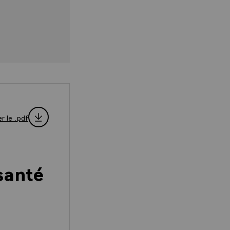
r le .pdf
santé