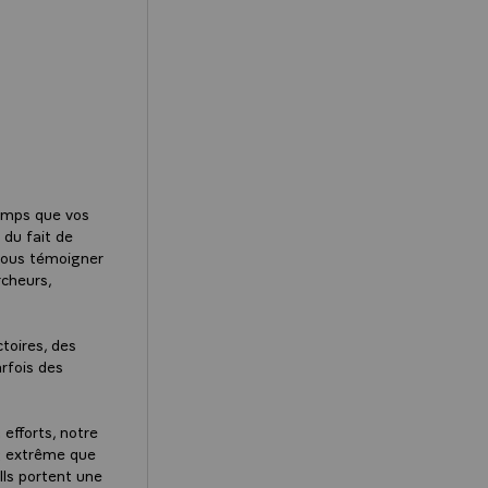
gtemps que vos
 du fait de
vous témoigner
rcheurs,
ctoires, des
rfois des
 efforts, notre
nt extrême que
 Ils portent une