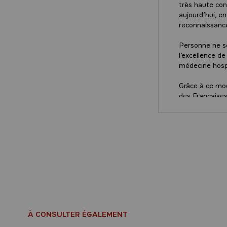
très haute con
aujourd’hui, e
reconnaissance
Personne ne so
l’excellence d
médecine hospi
Grâce à ce modè
des Françaises
reste à charge
de 8 % en 2017
l’ensemble de 
préserver.
Mais, et c’est
présente au qu
Evolution des 
empêchée », se
d’évolution lor
réalités.
À CONSULTER ÉGALEMENT
Mon ambition es