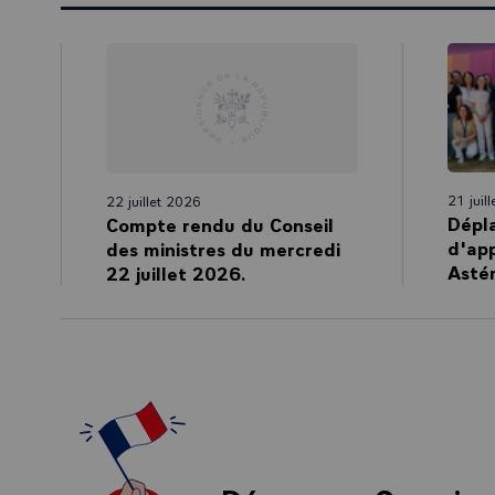
l’Etat-provide
risques de san
accompagner l
1958 a été un 
revenir l’excel
comme un dispe
changement de
aux évolutions
21 juil
22 juillet 2026
patients, aux e
Dépl
Compte rendu du Conseil
soignants et r
d'app
des ministres du mercredi
Astér
22 juillet 2026.
Je voudrais vo
ne se fera pa
même si cela d
cinquante anné
Pour ce faire 
mais il s’est 
conçu pour une 
des pathologie
aux besoins de