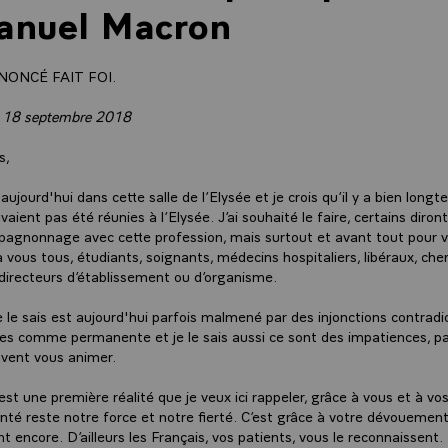
nuel Macron
NONCÉ FAIT FOI.
i 18 septembre 2018
s,
 aujourd'hui dans cette salle de l’Elysée et je crois qu’il y a bien lon
vaient pas été réunies à l’Elysée. J’ai souhaité le faire, certains diront
agnonnage avec cette profession, mais surtout et avant tout pour 
 vous tous, étudiants, soignants, médecins hospitaliers, libéraux, che
, directeurs d’établissement ou d’organisme.
je le sais est aujourd'hui parfois malmené par des injonctions contradi
s comme permanente et je le sais aussi ce sont des impatiences, pa
uvent vous animer.
est une première réalité que je veux ici rappeler, grâce à vous et à vos
té reste notre force et notre fierté. C’est grâce à votre dévoueme
t encore. D’ailleurs les Français, vos patients, vous le reconnaissent.