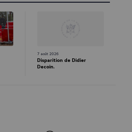
contre les
isse
ermis de faire
 considéré
 nouveau à un
our s’adapter
ns de soins des
7 août 2026
ions de
Disparition de Didier
Decoin.
tivement. Cela
ler ardemment
r les
 a des forces,
’il a été
pour traiter
orrespondait