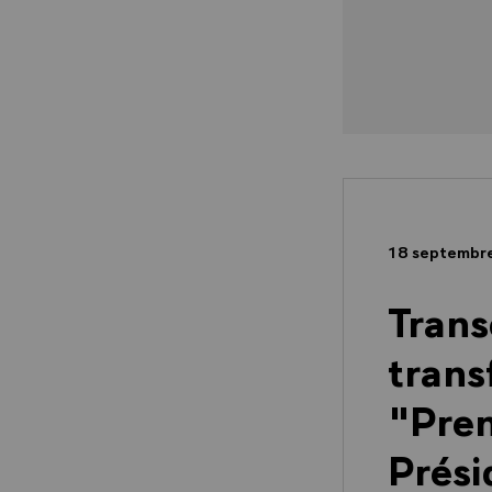
18 septembr
Trans
trans
"Pren
Prési