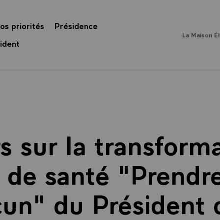
os priorités
Présidence
La Maison É
ident
s sur la transform
 de santé "Prendre
un" du Président 