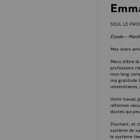
Emma
SEUL LE PRO
Elysée – Mard
Mes chers ami
Merci d’être là
professions n’a
mon long comp
ma gratitude à
universitaires
Votre travail, 
réformes vécue
doutes qui pe
Pourtant, et c’
système de san
le système tien