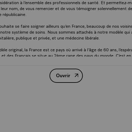
sidération à l’ensemble des professionnels de santé. Et permettez-moi
n leur nom, de vous remercier et de vous témoigner solennellement d
 républicaine.
uhaite se faire soigner ailleurs qu’en France, beaucoup de nos voisin
e notre système de soins. Nous sommes attachés à notre modèle qui 
talière, publique et privée, et une médecine libérale.
le original, la France est ce pays où arrivé à l’âge de 60 ans, l’espér
 et des Français se situe au 2ème rang des pays du monde. C’est en
 des ménages pour leur santé est le plus faible des pays du monde. Il
. Et cela tient d’abord à un haut niveau de couverture par la Sécurit
celles et ceux qui couvrent ces risques qui constitue un acquis que j’
Ouvrir
Transcription du discours sur l
 une seconde réalité, même si la satisfaction de soigner et de sauver e
otidien chez les soignants, le mal-être s’est désormais installé pro
conditions d’exercice des métiers, relation au malade souvent prése
ntiment de n’avoir pas le temps de faire l’essentiel, manque de pers
sque l’on est soignant en particulier à l’hôpital public. Tout cela, sont 
t claire, je veux que ce qu’on appelle le système de santé soit l’un de