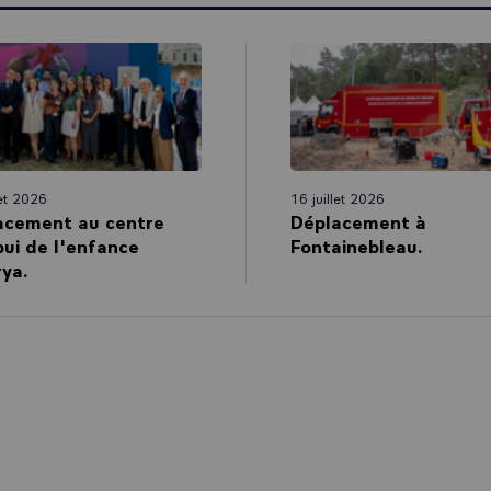
nce du XXIème siècle, un système de santé qui prévienne et protège 
té d’aujourd’hui et de demain, mais aussi un système de santé qui pu
es parcours de vie de chacun de nos concitoyens.
tournant car l’organisation des centres hospitaliers universitaires a p
lence médicale du soin et de la recherche à l’hôpital, jusque-là surtout
nsaire. C’était un vrai changement d’approche. Aujourd’hui, c’est à
 paradigme que nous devons œuvrer. Il sera d’ampleur équivalente p
 de la science et de notre société, aux nouvelles pathologies et besoi
let 2026
16 juillet 2026
njeux de la recherche et de l’innovation, pour s’adapter à vos aspirat
acement au centre
Déplacement à
ecentrer notre système autour du patient.
ui de l'enfance
Fontainebleau.
ya.
us dire aujourd’hui ma confiance dans notre capacité à réussir collec
s en un jour mais, nous devons commencer dès maintenant et travail
oit durer 2 à 3 ans. Nous devons restructurer notre organisation pou
es à venir.
quels constats partageons-nous ? Je le disais notre système de santé
considérablement fragilisé ces dernières décennies. Pourquoi ? Parce qu
société où on ne vivait pas aussi vieux qu’aujourd'hui, il a été conçu 
s aiguës et il a été conçu à une époque avec une offre de soins qui c
 la société.