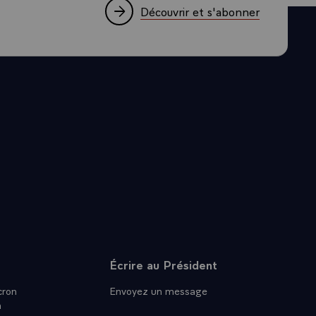
Découvrir et s'abonner
it, d’autres
vement
égulant par
s, allait
qu'ils sont,
ces
 aurons les
fficace et
 notre système
ues, c'est de
stème de soins
crée une
té aux
ais
Écrire au Président
cins
que l'accès
ron
Envoyez un message
n