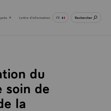
lysée
Lettre d'information
FR
Rechercher
ation du
 soin de
de la