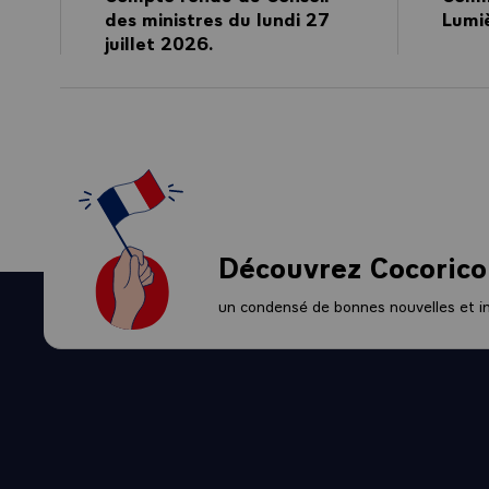
- Souligner la
des ministres du lundi 27
Lumi
l’Initiative eu
juillet 2026.
structurée pe
- Poursuivre l
le système ma
- Appeler de 
mesures législa
du terrorisme.
- Poursuivre l
Découvrez Cocorico
faciliter la mi
préserver l’inté
un condensé de bonnes nouvelles et ini
- Progresser s
moyens civils e
Dével
- Agir en fave