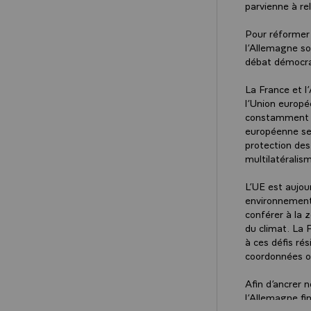
parvienne à rel
Pour réformer 
l’Allemagne so
débat démocra
La France et l
l’Union europé
constamment à 
européenne se 
protection des
multilatéralis
L’UE est aujour
environnement s
conférer à la z
du climat. La 
à ces défis ré
coordonnées ouv
Afin d’ancrer 
l’Allemagne fin
développer la 