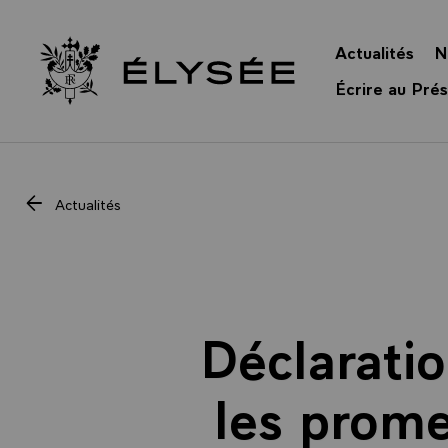
Panneau de gestion des cookies
Actualités
N
Retour à l’accueil Élysée
Écrire au Prés
Actualités
Déclarati
les prome