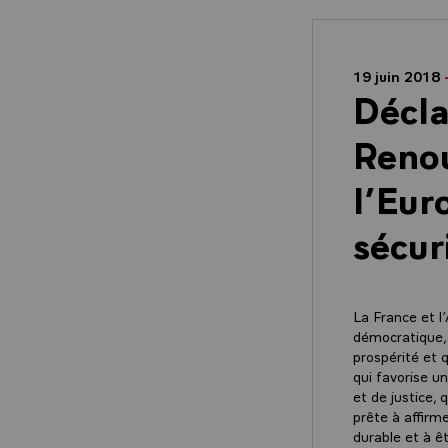
19 juin 2018
Décla
Renou
l’Eur
sécur
La France et l
démocratique, 
prospérité et 
qui favorise u
et de justice, 
prête à affirm
durable et à ê