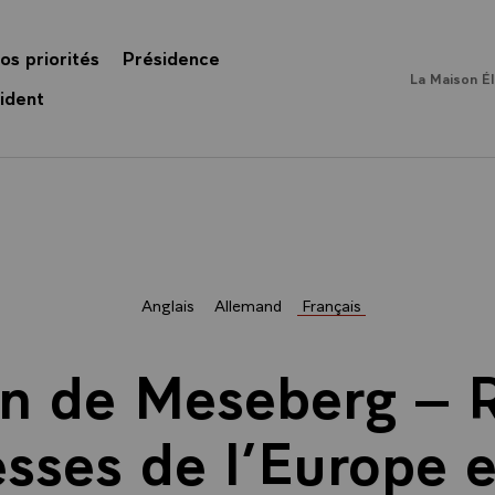
os priorités
Présidence
La Maison É
ident
Anglais
Allemand
Français
on de Meseberg – 
sses de l’Europe 