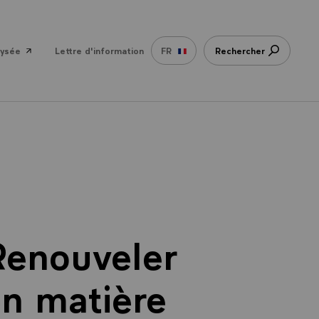
lysée
Lettre d'information
FR
Rechercher
Renouveler
en matière