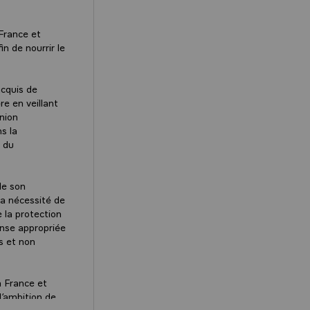
 France et
n de nourrir le
cquis de
e en veillant
nion
s la
t du
de son
la nécessité de
e la protection
onse appropriée
s et non
a France et
l’ambition de
nouveaux outils