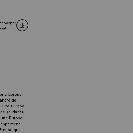
écharger
.pdf
 une Europe
 ancre de
e, une Europe
de solidarité
r, une Europe
veloppement
Europe qui