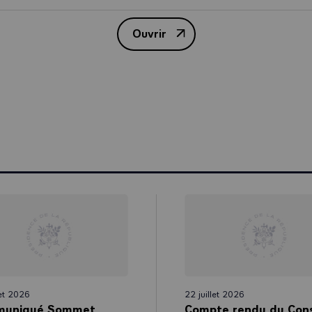
ation transfrontalière et de réaffirmer leur engagement de soutenir et
e de la langue de leur partenaire.
Ouvrir
Déclaration de Meseberg – Renou
i précède, la France et l’Allemagne sont convenues aujourd’hui à Me
que étrangère, sécurité et dé
veaux moyens d’accroître la rapidité et l’efficacité de la prise de déci
de notre politique étrangère et de sécurité commune. Nous avons be
 sur de nouveaux formats, tels qu’un Conseil de sécurité de l’UE, e
n plus étroite, au sein de l’UE et des instances internationales. Nous 
ier les possibilités de recourir au vote à la majorité en matière de po
e sécurité commune, dans le cadre d’un débat plus large sur le recour
es politiques de l’UE.
asion de la présence de nos deux États au Conseil de sécurité des Nati
tiatives conjointes, notamment dans le domaine de la prévention des co
oordination au sein de l’UE en ce qui concerne les Nations Unies.
let 2026
22 juillet 2026
uniqué Sommet
Compte rendu du Cons