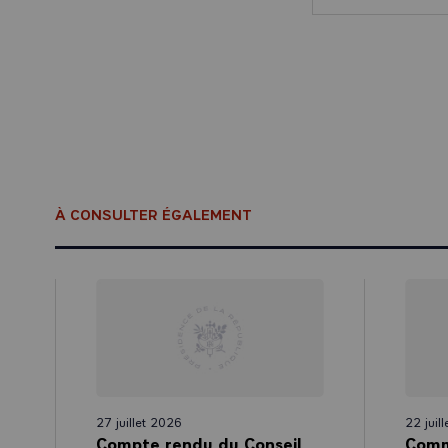
de leur coopér
l’apprentissag
Au vu de ce qu
qui suit :
Politi
-Étudier de nou
À CONSULTER ÉGALEMENT
dans le cadre 
débat européen
de coordinatio
également étud
étrangère et d
majorité dans l
- Saisir l’occ
lancer des ini
renforcer la c
27 juillet 2026
22 juil
Compte rendu du Conseil
Comm