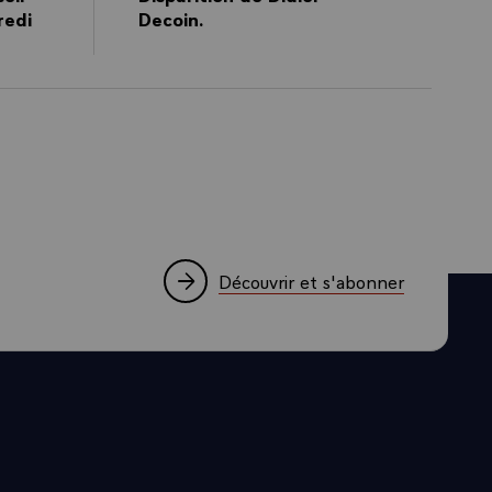
mune grâce à
redi
Decoin.
 la coopération
en particulier
tur (SCAF).
nt des
ites d’apologie
die afin de
e l’Ukraine et
Découvrir et s'abonner
es aspects et
e
ons