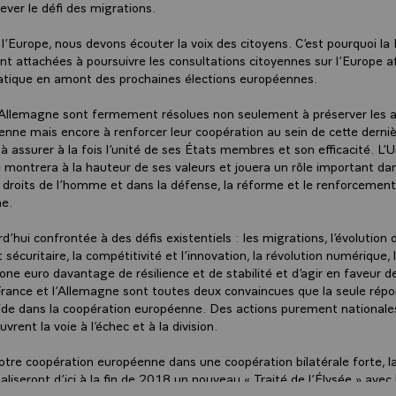
ever le défi des migrations.
l’Europe, nous devons écouter la voix des citoyens. C’est pourquoi la
nt attachées à poursuivre les consultations citoyennes sur l’Europe afi
tique en amont des prochaines élections européennes.
’Allemagne sont fermement résolues non seulement à préserver les a
enne mais encore à renforcer leur coopération au sein de cette dernièr
assurer à la fois l’unité de ses États membres et son efficacité. L’U
montrera à la hauteur de ses valeurs et jouera un rôle important dan
 droits de l’homme et dans la défense, la réforme et le renforcemen
me.
d’hui confrontée à des défis existentiels : les migrations, l’évolution 
écuritaire, la compétitivité et l’innovation, la révolution numérique, 
one euro davantage de résilience et de stabilité et d’agir en faveur d
France et l’Allemagne sont toutes deux convaincues que la seule rép
side dans la coopération européenne. Des actions purement nationale
rent la voie à l’échec et à la division.
notre coopération européenne dans une coopération bilatérale forte, l
aliseront d’ici à la fin de 2018 un nouveau « Traité de l’Élysée » avec 
convergence économique, sociale et fiscale entre elles, d’élaborer de 