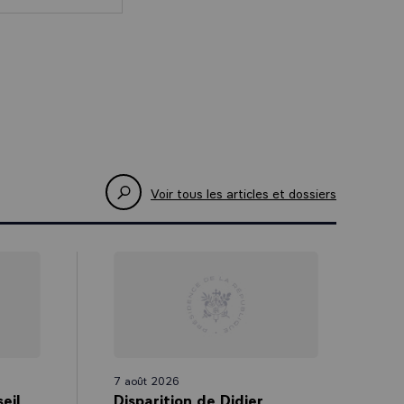
 de faciliter
veler les promesses de l’Europe en matière de sécurité
seberg de ce
fense
sion de l’UE
Voir tous les articles et dossiers
soin d’un
t des moyens
devrions
litique
s au vote à la
ons Unies pour
nfits, et
7 août 2026
eil
Disparition de Didier