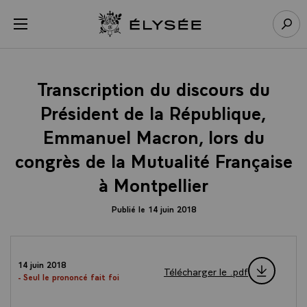
Panneau de gestion des cookies
menu
Retour à l’accueil Élysée
Rech
Transcription du discours du
Président de la République,
Emmanuel Macron, lors du
congrès de la Mutualité Française
à Montpellier
Publié le 14 juin 2018
14 juin 2018
Télécharger le .pdf
- Seul le prononcé fait foi