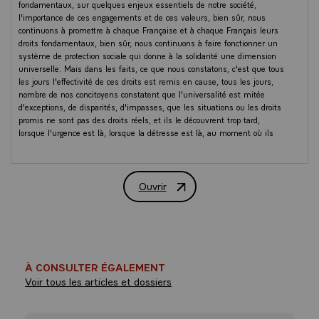
fondamentaux, sur quelques enjeux essentiels de notre société,
l'importance de ces engagements et de ces valeurs, bien sûr, nous
continuons à promettre à chaque Française et à chaque Français leurs
droits fondamentaux, bien sûr, nous continuons à faire fonctionner un
système de protection sociale qui donne à la solidarité une dimension
universelle. Mais dans les faits, ce que nous constatons, c'est que tous
les jours l'effectivité de ces droits est remis en cause, tous les jours,
nombre de nos concitoyens constatent que l'universalité est mitée
d'exceptions, de disparités, d'impasses, que les situations ou les droits
promis ne sont pas des droits réels, et ils le découvrent trop tard,
lorsque l'urgence est là, lorsque la détresse est là, au moment où ils
auraient besoin d'un socle de solidarité nationale solide, ils le sentent
parfois, trop souvent, se dérober sous leurs pieds.
Ouvrir
Nous vivons dans un pays où la promesse républicaine est ainsi trop
Transcription du discours du Président
souvent déçue, parce que nous avons maintenu les droits formels sans
nous soucier assez de faire qu'ils soient des droits réels pour chacun, à
l'école, dans le monde du travail, dans le monde de la santé, les
Français sont viscéralement attachés à des droits, mais ils constatent
trop souvent que pour beaucoup, ils n'existent que sur le papier et plus
dans les faits ; c'est ça l'indignation française contemporaine. Pourtant,
À CONSULTER ÉGALEMENT
et c'est un vrai paradoxe, nous consacrons une part toujours plus
Voir tous les articles et dossiers
grande de notre richesse nationale à la protection sociale. Alors, oui,
nous pouvons être fiers de notre système de protection sociale, il nous
honore, et il a, à travers les décennies, répondu à ces indignations, les