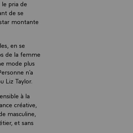
 le pria de
ant de se
e star montante
es, en se
rps de la femme
une mode plus
Personne n’a
 Liz Taylor.
ensible à la
nce créative,
de masculine,
tier, et sans