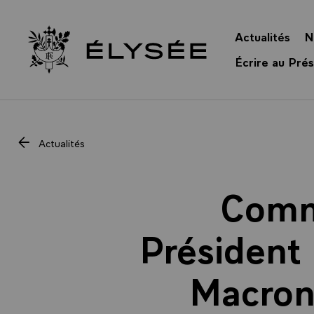
Panneau de gestion des cookies
Actualités
N
Retour à l’accueil Élysée
Écrire au Prés
Actualités
Comm
Président
Macron