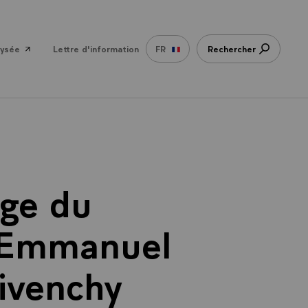
lysée
Lettre d'information
FR
Rechercher
ge du
, Emmanuel
ivenchy