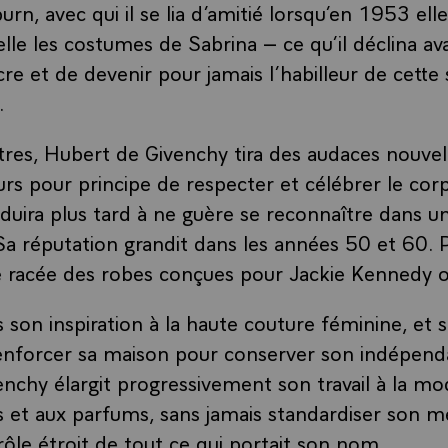
n, avec qui il se lia d’amitié lorsqu’en 1953 elle
elle les costumes de Sabrina – ce qu’il déclina av
cre et de devenir pour jamais l’habilleur de cett
.
res, Hubert de Givenchy tira des audaces nouvell
rs pour principe de respecter et célébrer le co
nduira plus tard à ne guère se reconnaître dans 
Sa réputation grandit dans les années 50 et 60. 
e racée des robes conçues pour Jackie Kennedy ou
 son inspiration à la haute couture féminine, et s
enforcer sa maison pour conserver son indépenda
nchy élargit progressivement son travail à la mo
s et aux parfums, sans jamais standardiser son mé
rôle étroit de tout ce qui portait son nom.