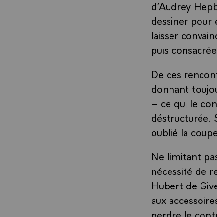
d’Audrey Hepbur
dessiner pour 
laisser convain
puis consacrée
De ces rencont
donnant toujou
– ce qui le co
déstructurée. 
oublié la coup
Ne limitant pas
nécessité de r
Hubert de Give
aux accessoire
perdre le cont