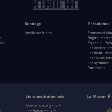
Sondage
Présidence
Améliorez le site
Emmanuel Mac
c
Brigitte Macro
cle
Équipe du Prés
Les anciens pr
Les institution
Les textes fon
Les symboles
Patrimoine
Liens institutionnels
La Maison É
Service-public.gouv.fr
e
Legifrance.gouv.fr