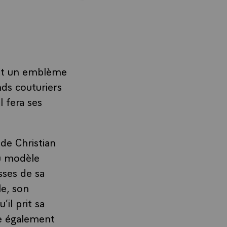
fait un emblème
nds couturiers
l fera ses
de Christian
du modèle
sses de sa
le, son
’il prit sa
lle également