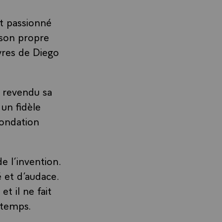
et passionné
 son propre
uvres de Diego
ut revendu sa
un fidèle
Fondation
e l’invention.
é et d’audace.
t il ne fait
gtemps.