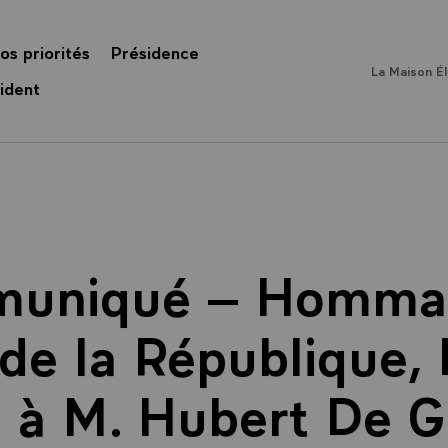
os priorités
Présidence
La Maison É
ident
uniqué – Homma
 de la République
 à M. Hubert De G