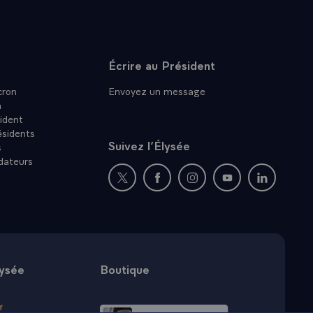
Écrire au Président
ron
Envoyez un message
n
ident
ésidents
Suivez l’Élysée
s
dateurs
Nouvelle fenêtre : rejoignez-nous sur Twit
Nouvelle fenêtre : rejoignez-nous
Nouvelle fenêtre : rejoig
Nouvelle fenêtre :
Nouvelle fe
lysée
Boutique