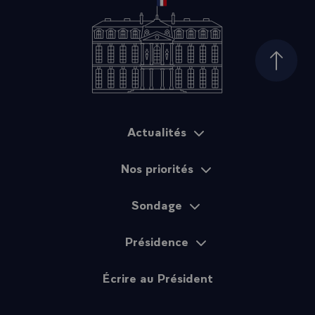
Haut d
Actualités
Plan du site
Nos priorités
Sondage
Présidence
Écrire au Président