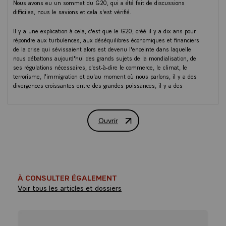
Nous avons eu un sommet du G20, qui a été fait de discussions
difficiles, nous le savions et cela s'est vérifié.
Il y a une explication à cela, c'est que le G20, créé il y a dix ans pour
répondre aux turbulences, aux déséquilibres économiques et financiers
de la crise qui sévissaient alors est devenu l'enceinte dans laquelle
nous débattons aujourd'hui des grands sujets de la mondialisation, de
ses régulations nécessaires, c'est-à-dire le commerce, le climat, le
terrorisme, l'immigration et qu'au moment où nous parlons, il y a des
divergences croissantes entre des grandes puissances, il y a des
puissances autoritaires qui émergent et il y a au sein même du monde
occidental des divisions, des incertitudes, des imprévisibilités qui
n'existaient pas il y a quelques années.
Ouvrir
Conférence de presse d'Emmanuel Macr
C'est tout cela qui fait que ce qu'on avait pu pressentir au G7 se révèle
plus dur encore au G20 et à ce titre, malgré ces difficultés, je considère
que le communiqué et la nature des discussions à laquelle nous
sommes parvenus ont permis de maintenir des équilibres
indispensables, des déclarations d'intérêts conjoints et d'éviter toute
À CONSULTER ÉGALEMENT
marche en arrière. Et à ce titre, le rôle que la France a pu jouer durant
ces deux jours est conforme à ce que sont à la fois les engagements
Voir tous les articles et dossiers
que j'ai pu prendre et notre rôle.
Nous avons d'abord eu une discussion longue sur le sujet du
terrorisme. Sur ce sujet-là, il y a des convergences certaines, compte