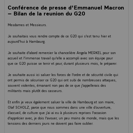
Conférence de presse d'Emmanuel Macron
– Bilan de la reunion du G20
Mesdames et Messieurs.
Je souhaitais vous rendre compte de ce G20 qui s'est tenu hier et
aujourd'hui à Hambourg.
Je souhaite d'abord remercier la chancelière Angela MERKEL pour son
accueil et l'immense travail qu'elle a accompli avec son équipe pour
que ce G20 puisse se tenir et pour, durant plusieurs mois, le préparer.
Je souhaite aussi ici saluer les forces de l'ordre et de sécurité civile qui
ont permis de sécuriser ce G20 qui ont subi de nombreuses attaques,
souvent violentes, émanant non pas de ce que j'appellerais des
militants mais plutôt des casseurs.
Et enfin je veux également saluer la ville de Hambourg et son maire,
Olaf SCHOLZ, parce que nous sommes dans une ville d’ouverture,
d’accueil, de culture que j’ai ai eu à plusieurs reprises l'occasion
d'apprécier avec, je dois l'avouer, un peu moins de monde, mais que les
tensions des derniers jours ne doivent pas faire oublier.