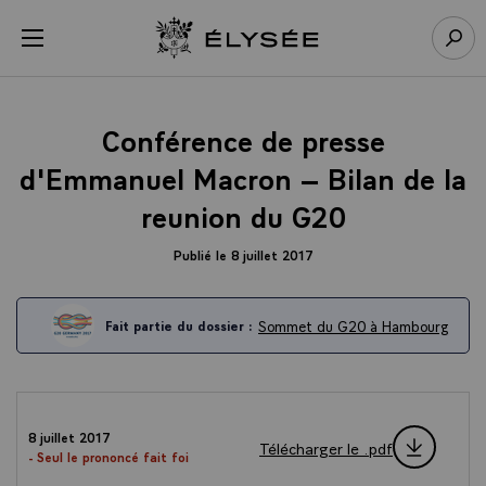
Panneau de gestion des cookies
menu
Retour à l’accueil Élysée
Rech
Conférence de presse
d'Emmanuel Macron – Bilan de la
reunion du G20
Publié le 8 juillet 2017
Sommet du G20 à Hambourg
Fait partie du dossier :
8 juillet 2017
Télécharger le .pdf
- Seul le prononcé fait foi