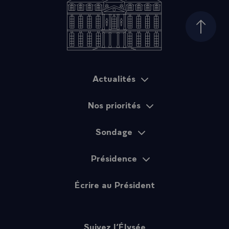
Haut d
Actualités
Plan du site
Nos priorités
Sondage
Présidence
Écrire au Président
Suivez l’Élysée