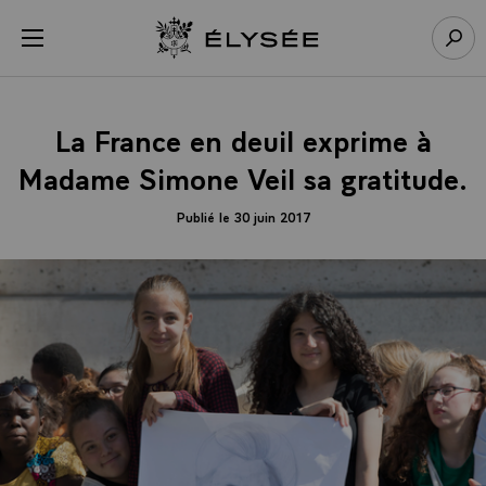
Panneau de gestion des cookies
menu
Retour à l’accueil Élysée
Rech
La France en deuil exprime à
Madame Simone Veil sa gratitude.
Publié le 30 juin 2017