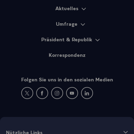
Aktuelles
Sitemap
Umfrage
Präsident & Republik
Korrespondenz
Folgen Sie uns in den sozialen Medien
Neues Fenster : Besuchen Sie uns auf Twitter
Neues Fenster : Besuchen Sie uns auf Facebo
Neues Fenster : Besuchen Sie uns auf
Neues Fenster : Besuchen Sie 
Neues Fenster : Besuche
Nützliche Links