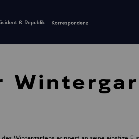
äsident & Republik
Korrespondenz
r Wintergar
 des Wintergartens erinnert an seine einstige Fun