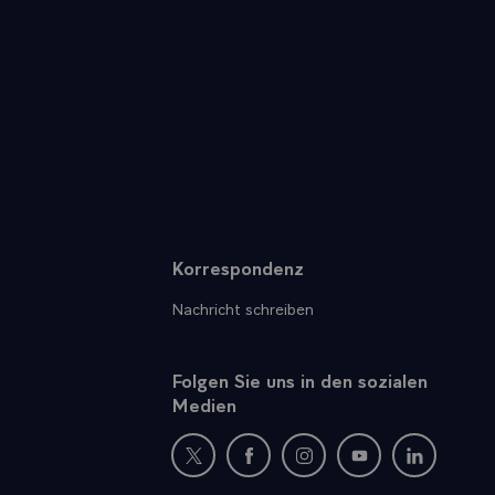
Korrespondenz
Nachricht schreiben
Folgen Sie uns in den sozialen
Medien
Neues Fenster : Besuchen Sie uns auf Twi
Neues Fenster : Besuchen Sie un
Neues Fenster : Besuchen
Neues Fenster : B
Neues Fens