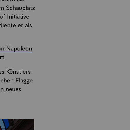
um Schauplatz
 Initiative
 diente er als
on Napoleon
rt.
es Künstlers
schen Flagge
in neues