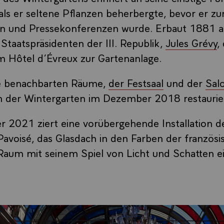
ls er seltene Pflanzen beherbergte, bevor er z
 und Pressekonferenzen wurde. Erbaut 1881 auf
Staatspräsidenten der III. Republik,
Jules Grévy
,
 Hôtel d’Évreux zur Gartenanlage.
e benachbarten Räume,
der Festsaal
und der
Sal
ch der Wintergarten im Dezember 2018 restaurie
 2021 ziert eine vorübergehende Installation d
Pavoisé, das Glasdach in den Farben der französi
Raum mit seinem Spiel von Licht und Schatten e