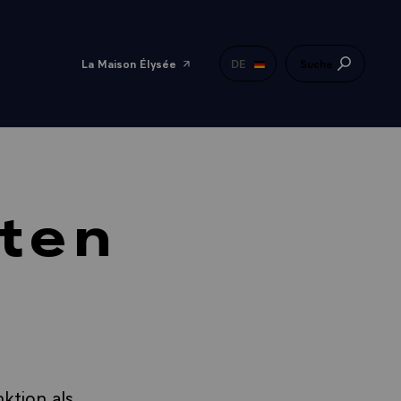
La Maison Élysée
DE
Suche
ten
ktion als