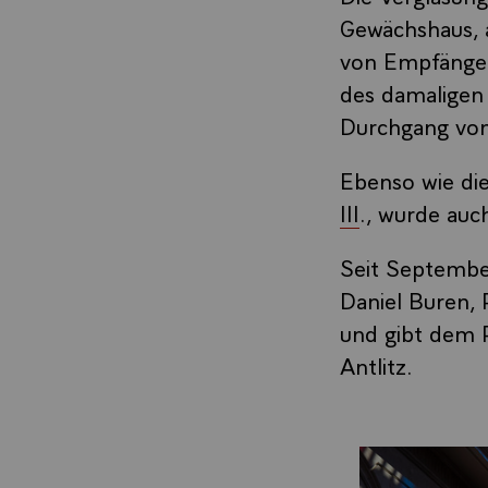
Gewächshaus, a
von Empfängen
des damaligen 
Durchgang vom
Ebenso wie di
III
., wurde au
Seit September
Daniel Buren, 
und gibt dem 
Antlitz.