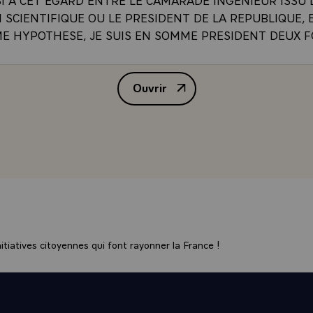
SCIENTIFIQUE OU LE PRESIDENT DE LA REPUBLIQUE, E
ME HYPOTHESE, JE SUIS EN SOMME PRESIDENT DEUX F
ET UNE FOIS COOPTE\
N NATIONALE` ENFIN, MONSIEUR LE DIRECTEUR, VOUS
Ouvrir
PRESENT ET DE L'AVENIR DU CONSERVATOIRE NATIONA
ALLOCUTION DE M. VALERY G
 ET JE CROIS QUE CE QUE VOUS NOUS EN DISIEZ, D'U
ETTAIT DE MESURER L'EFFORT DU PRESENT ET, D'AU
T UNE GARANTIE POUR L'AVENIR. J'AI EU L'OCCASION
RECEMMENT AVEC VOS COLLEGUES DES GRANDES ECOL
UES, JE SAIS CE QUE SONT VOS PERSPECTIVES ET VOS
S, JE SAIS QUE VOUS ETES TOURNES VERS L'EXCELL
E DE L'ENSEIGNEMENT ET DE LA RECHERCHE. C'EST LA
ENT A TROUVE SA VOCATION, C'EST LA QU'IL TROUVER
SA LONGUE SURVIE. CAR, EN EFFET, ASSOCIER LES ARTS 
tiatives citoyennes qui font rayonner la France !
UI N'A, UN JOUR AU MOINS DE SA VIE, REVE DE COMBI
ES D'EPANOUISSEMENT DE SA PERSONNALITE ET QUI 
LE SOUHAIT DE TROUVER UN _CADRE APPROPRIE POUR