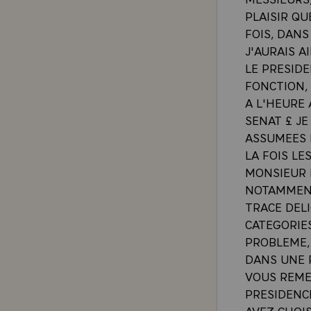
PLAISIR QU
FOIS, DANS
J'AURAIS A
LE PRESID
FONCTION,
A L'HEURE 
SENAT £ J
ASSUMEES 
LA FOIS LE
MONSIEUR L
NOTAMMENT
TRACE DELI
CATEGORIE
PROBLEME,
DANS UNE R
VOUS REME
PRESIDENC
AVEZ CHOI