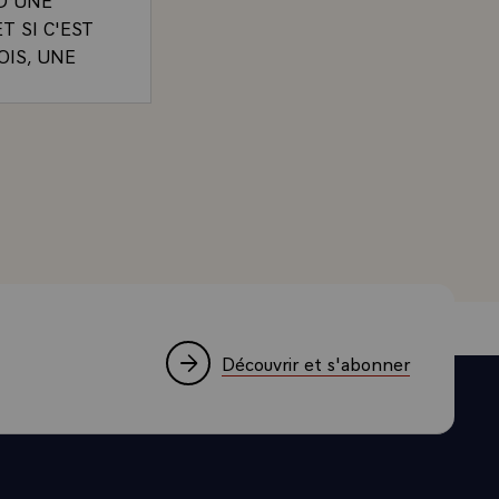
T SI C'EST
OIS, UNE
 AVEZ
L DES ARTS
ISCARD D'ESTAING AU CONSERVATOIRE NATIONAL D
NE_PART
TRE_PART
 DE VOUS
ES
ENCE DANS
 QUE VOTRE
A, J'EN
Découvrir et s'abonner
ET LES
NER CES
N'A
 CETTE