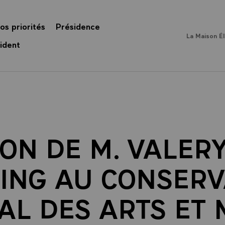
os priorités
Présidence
La Maison É
ident
ON DE M. VALER
AING AU CONSERV
AL DES ARTS ET 