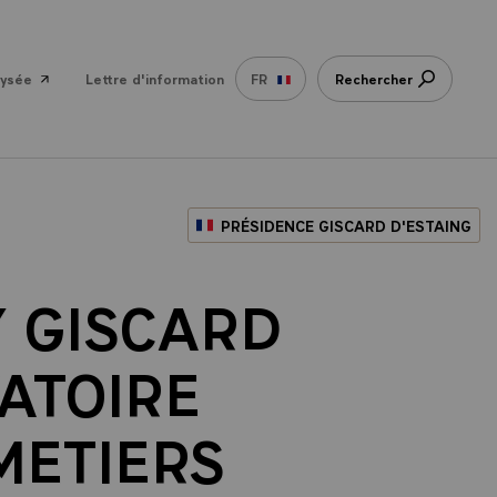
lysée
Lettre d'information
FR
Rechercher
PRÉSIDENCE GISCARD D'ESTAING
Y GISCARD
ATOIRE
METIERS