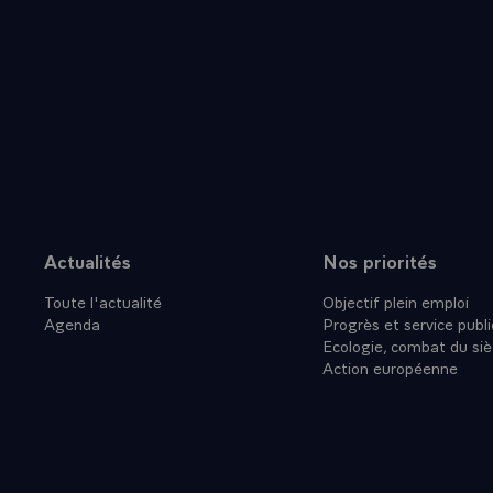
FORME DE 
DES ARTS E
GLORIEUSE 
DEPUIS 178
QUELQUES 
SIGNIFIE P
L'ISSUE D
OPTE POUR
QUI FAIT S
PERSONNEL
Actualités
Nos priorités
Plan du site
`EDUCATIO
Toute l'actualité
Objectif plein emploi
DU CNAM, 
Agenda
Progrès et service publi
VOUS VENEZ
Ecologie, combat du siè
A LA FOIS 
Action européenne
SOCIETE QU
DANS UNE S
LA PROMOT
QUI DOIT D