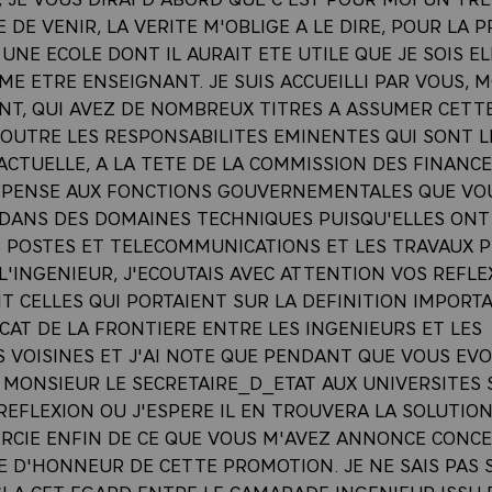
E DE VENIR, LA VERITE M'OBLIGE A LE DIRE, POUR LA 
 UNE ECOLE DONT IL AURAIT ETE UTILE QUE JE SOIS E
IME ETRE ENSEIGNANT. JE SUIS ACCUEILLI PAR VOUS, 
ENT, QUI AVEZ DE NOMBREUX TITRES A ASSUMER CETT
 OUTRE LES RESPONSABILITES EMINENTES QUI SONT L
ACTUELLE, A LA TETE DE LA COMMISSION DES FINANC
E PENSE AUX FONCTIONS GOUVERNEMENTALES QUE VO
DANS DES DOMAINES TECHNIQUES PUISQU'ELLES ONT
S POSTES ET TELECOMMUNICATIONS ET LES TRAVAUX P
'INGENIEUR, J'ECOUTAIS AVEC ATTENTION VOS REFLE
 CELLES QUI PORTAIENT SUR LA DEFINITION IMPORTA
CAT DE LA FRONTIERE ENTRE LES INGENIEURS ET LES
S VOISINES ET J'AI NOTE QUE PENDANT QUE VOUS EVO
 MONSIEUR LE SECRETAIRE_D_ETAT AUX UNIVERSITES 
EFLEXION OU J'ESPERE IL EN TROUVERA LA SOLUTION.
RCIE ENFIN DE CE QUE VOUS M'AVEZ ANNONCE CONC
E D'HONNEUR DE CETTE PROMOTION. JE NE SAIS PAS 
SI A CET EGARD ENTRE LE CAMARADE INGENIEUR ISSU 