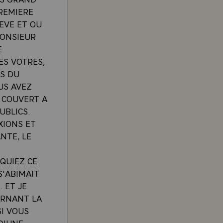
PREMIERE
LEVE ET OU
MONSIEUR
E
ES VOTRES,
ES DU
US AVEZ
 COUVERT A
UBLICS.
XIONS ET
NTE, LE
QUIEZ CE
S'ABIMAIT
 ET JE
ERNANT LA
SI VOUS
D'UNE