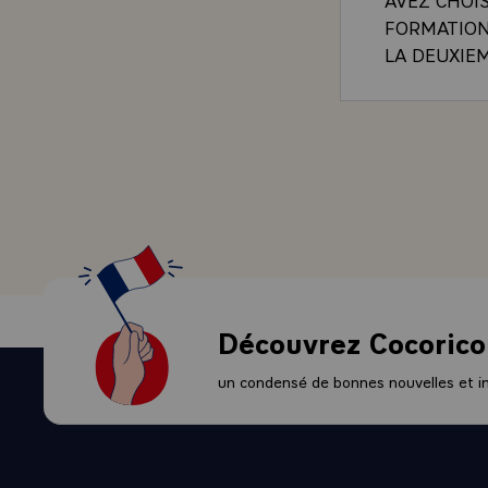
FORMATION 
LA DEUXIE
FOIS ELU, 
`EDUCATIO
PARLE DU 
ET METIERS
NOUS PERM
CONSTITUAI
RECEVOIR 
SCIENTIFIQ
PROGRAMME
LE DOMAIN
Découvrez Cocorico
ETABLISSEM
SUIS SUR, 
un condensé de bonnes nouvelles et ini
METIERS. Q
DEUX FORM
RESSENTI 