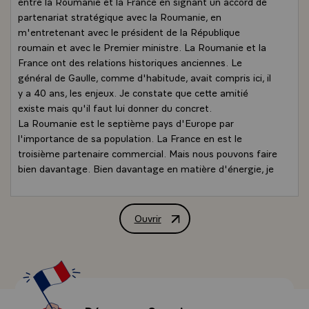
entre la Roumanie et la France en signant un accord de
partenariat stratégique avec la Roumanie, en
m'entretenant avec le président de la République
roumain et avec le Premier ministre. La Roumanie et la
France ont des relations historiques anciennes. Le
général de Gaulle, comme d'habitude, avait compris ici, il
y a 40 ans, les enjeux. Je constate que cette amitié
existe mais qu'il faut lui donner du concret.
La Roumanie est le septième pays d'Europe par
l'importance de sa population. La France en est le
troisième partenaire commercial. Mais nous pouvons faire
bien davantage. Bien davantage en matière d'énergie, je
pense à Gaz de France et au nucléaire. Bien davantage
en matière de transports, je pense à Alstom qui a une
usine ici. Bien davantage en matière de coopération
Ouvrir
Déclaration de M. Nicolas Sarkozy, Prés
d'armement, je pense aux hélicoptères, je pense aux
avions, je pense aux accords de défense. Dans un pays de
22 millions d'habitants, il y a beaucoup plus à faire et je
suis venu avec cette ambition : aider nos trois mille
expatriés qui vivent ici, et je sais parfaitement que votre
communauté a augmenté de 60% sur les quatre