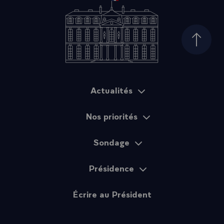
Haut d
Actualités
Plan du site
Nos priorités
Sondage
Présidence
Écrire au Président