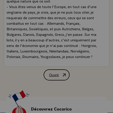
quelque nature que ce soit.
- Vous êtes venus de toute l'Europe, en tout cas d'une
vingtaine de pays, je crois, que je ne puis tous citer, je
risquerais de commettre des erreurs, ceux qui se sont
combattus en tout cas : Allemands, Français,
Britanniques, Soviétiques, et puis Autrichiens, Belges,
Bulgares, Danois, Espagnols, Grecs, j'en passe. Sur ma
liste, il y en a beaucoup d'autres, c'est uniquement par
sens de l'économie que je n'ai pas continué : Hongrois,
Italiens, Luxembourgeois, Néerlandais, Norvégiens,
Polonais, Roumains, Yougoslaves, je peux continuer !
- Mais mesdames et messieurs, c'est vous qui êtes là,
c'est dire à quel point vous avez réussi à réunir de tous
les horizons de l'Europe des personnalités
Ouvrir
Allocution de M. François Mitterrand, 
représentatives et particulièrement par leur passé, et par
leur expérience qui ne relève pas du hasard, passé,
expérience tragique, qu'ils ont vécus en raison de leurs
convictions.
- Il n'est pas si commun de voir des hommes, des
femmes disposer de leur vie, pour une fois. L'amour de
Découvrez Cocorico
leur pays, l'amour de la liberté, l'amour de quelques