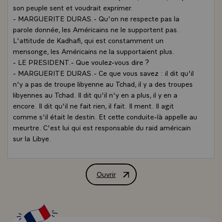
son peuple sent et voudrait exprimer.
- MARGUERITE DURAS.- Qu'on ne respecte pas la
parole donnée, les Américains ne le supportent pas.
L'attitude de Kadhafi, qui est constamment un
mensonge, les Américains ne la supportaient plus.
- LE PRESIDENT.- Que voulez-vous dire ?
- MARGUERITE DURAS.- Ce que vous savez : il dit qu'il
n'y a pas de troupe libyenne au Tchad, il y a des troupes
libyennes au Tchad. Il dit qu'il n'y en a plus, il y en a
encore. Il dit qu'il ne fait rien, il fait. Il ment. Il agit
comme s'il était le destin. Et cette conduite-là appelle au
meurtre. C'est lui qui est responsable du raid américain
sur la Libye.
- LE PRESIDENT.- Kadhafi s'est mis en tête qu'il devait
unir la nation arabe. Pour lui, quiconque nuit à l'unité du
monde arabe, aujourd'hui séparé par de multiples
Ouvrir
Cinquième entretien entre M. François 
frontières politiques, étatiques, est un traître. Ce
fanatisme politique, doublé d'un fanatisme religieux qui
touche aux racines de l'être, ne s'exprime que par la
violence. Mais c'est un fanatisme souvent malin, souvent