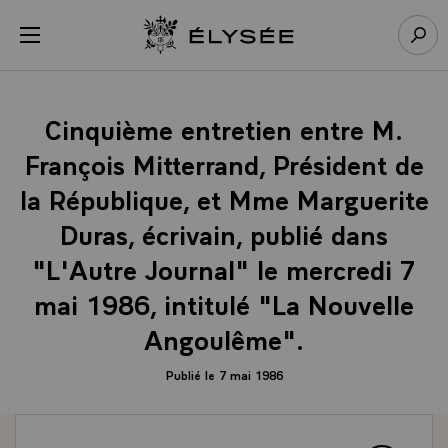
Panneau de gestion des cookies
menu
Retour à l’accueil Élysée
Rech
Cinquième entretien entre M.
François Mitterrand, Président de
la République, et Mme Marguerite
Duras, écrivain, publié dans
"L'Autre Journal" le mercredi 7
mai 1986, intitulé "La Nouvelle
Angoulême".
Publié le 7 mai 1986