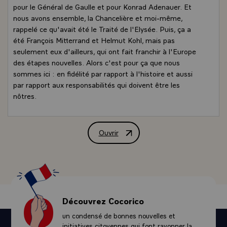
pour le Général de Gaulle et pour Konrad Adenauer. Et
nous avons ensemble, la Chancelière et moi-même,
rappelé ce qu'avait été le Traité de l'Elysée. Puis, ça a
été François Mitterrand et Helmut Kohl, mais pas
seulement eux d'ailleurs, qui ont fait franchir à l'Europe
des étapes nouvelles. Alors c'est pour ça que nous
sommes ici : en fidélité par rapport à l'histoire et aussi
par rapport aux responsabilités qui doivent être les
nôtres.
Vous avez voulu évoquer ce que pouvait être l'avenir de
l'Europe, les uns et les autres. Cet avenir, il doit être celui
du renforcement de l'Europe. Il y a plusieurs voies et elles
Ouvrir
Déclaration de M. François Hollande, P
ont été évoquées ici d'une façon ou d'une autre. Il y a la
voie de l'entre-deux, ce que nous connaissons. D'en
rester là, avec une Europe à 28 qui n'est pas facile à
diriger, dont les délibérations ne sont pas faciles à
organiser. Une Europe à 28, j'en ai l'expérience
maintenant depuis 3 ans -moins d'ailleurs que la
Découvrez Cocorico
Chancelière Merkel.
un condensé de bonnes nouvelles et
Mais les décisions que nous prenons au Conseil européen
initiatives citoyennes qui font rayonner la