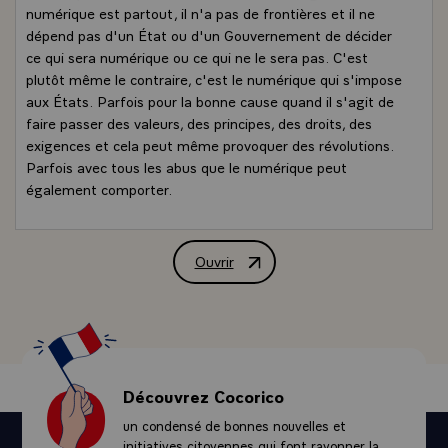
numérique est partout, il n'a pas de frontières et il ne
dépend pas d'un État ou d'un Gouvernement de décider
ce qui sera numérique ou ce qui ne le sera pas. C'est
plutôt même le contraire, c'est le numérique qui s'impose
aux États. Parfois pour la bonne cause quand il s'agit de
faire passer des valeurs, des principes, des droits, des
exigences et cela peut même provoquer des révolutions.
Parfois avec tous les abus que le numérique peut
également comporter.
Mais ce que nous voulions, c'est mettre la France en
avance et faire en sorte qu'elle puisse être à la hauteur
de ce grand enjeu du digital et du numérique. Alors nous
Ouvrir
Déclaration de M. François Hollande, P
avons toutes les preuves grâce aux entreprises que nous
pouvons être en avance. Quand il s'agit d'évoquer des
aventures d'entreprises, on a toujours une liste qui
comporte pour chacune des initiatives : un Français :
EBAY, DEEZER et de nombreuses start-up, encore
aujourd'hui BLABLACAR qui a su lever des millions de
Découvrez Cocorico
dollars pour financer son développement.
un condensé de bonnes nouvelles et
Ce qui existe au niveau des entreprises doit exister au
initiatives citoyennes qui font rayonner la