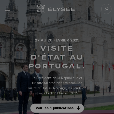
Panneau de gestion des cookies
menu
Retour à l’accueil Élysée
Rech
27 AU 28 FÉVRIER 2025
VISITE
D'ÉTAT AU
PORTUGAL.
Le Président de la République et
Brigitte Macron ont effectué une
visite d’État au Portugal, les jeudi 27
et vendredi 28 février 2025.
Voir les 3 publications