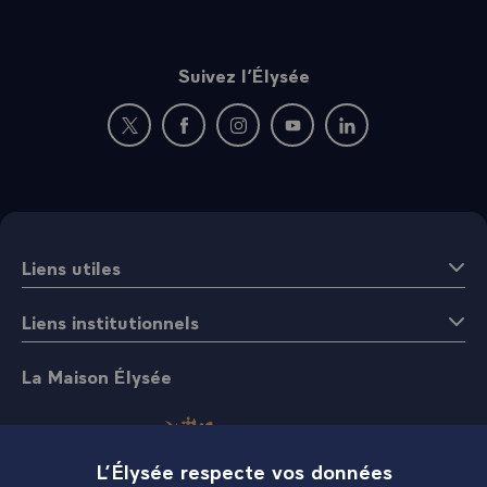
Suivez l’Élysée
Nouvelle fenêtre : rejoignez-nous sur Twitter
Nouvelle fenêtre : rejoignez-nous sur Fac
Nouvelle fenêtre : rejoignez-nous 
Nouvelle fenêtre : rejoigne
Nouvelle fenêtre : 
Liens utiles
Liens institutionnels
La Maison Élysée
L’Élysée respecte vos données