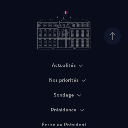
Haut d
Actualités
Plan du site
Nos priorités
Sondage
Présidence
Écrire au Président