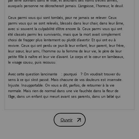
par terre sonnant dans le vide, et affichant des noms d’êtres aimés,
auxquels personne ne décrocherait jamais. L’angoisse, l’horreur, le deuil.
Ceux parmi vous qui sont tombés, pour ne jamais se relever. Ceux
parmi vous qui se sont relevés, blessés dans leur chair, dans leur âme,
avec si souvent la culpabilité d’être encore là. Ceux parmi vous qui ont
été classés parmi les survivants, mais que la mort avait simplement
choisi de frapper plus lentement ou plutôt d’avertir. Et qui ont eu à
revivre. Ceux qui ont perdu ce jour-là leur enfant, leur parent, leur frère,
leur sœur, leur ami, l’homme ou la femme de leur vie, le père de leur
petite fille à naître et leur vie d’avant. Le corps et le cœur en lambeaux,
le visage cousu, puis recousu.
Avec cette question lancinante : pourquoi ? On voudrait trouver du
sens à ce qui s’est passé. Mais chacune de vos douleurs est insensée.
Injuste. Insupportable. On vous a dit, parfois, de retourner à la vie
normale. Mais rien de normal dans une vie fauchée dans la fleur de
l’âge, dans un enfant qui meurt avant ses parents, dans un bébé qui
naît orphelin. Rien de normal dans cette douleur larvée, lancinante,
ressurgie chaque fois qu’un autre attentat frappait notre sol, des
enfants, des adultes, des forces de l’ordre, des professeurs, de Nice à
Ouvrir
Strasbourg, victimes, à nouveau, du terrorisme. Et nous pensons à eux
Discours du Président de la Républiqu
tous, ce soir, le cœur serré. Au lendemain des attentats, vous avez fait
l’épreuve de la normalité impossible. La tranquillité impossible. La vie
impossible, et la vie, pourtant.