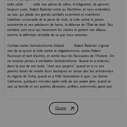
cette voûte : cette voix pleine de colère, d’indignation, de passion,
toujours juste. Robert Badinter entre au Panthéon, et nous entendons
sa voix, qui plaide ses grands combats essentiels et inachevés :
l’abolition universelle de la peine de mort, la lutte contre le poison
antisémite et ses prêcheurs de haine, la défense de l’État de droit. Ses
combats sont ceux qui traversent les siècles et portent nos idéaux,
comme la définition véritable de ce que nous sommes.
Combat contre l’antisémitisme d’abord : Robert Badinter n’ignore
rien de ce qu’est la lutte contre le négationnisme, contre Robert
Faurisson et tant d’autres, et contre tous les faussaires de l’Histoire. On
ne renonce jamais à combattre l’antisémitisme. Quand on a entendu,
dans la cour de son lycée, “mort aux youpins”, quand on a vu ses
parents forcés de vendre leurs boutiques en raison des lois antisémites
du régime de Vichy, quand on a frôlé l’arrestation à Lyon, rue Sainte-
Catherine, quelques minutes après celle de son propre père, quand on
sait sa famille et ses proches dénoncés, arrêtés, exterminés parce que
juifs, quand on a attendu en vain le retour de ce père, arrêté à Lyon sur
ordre de Klaus Barbie et assassiné à Sobibor, quand on a dû faire
traduire ce même Klaus Barbie devant la cour d’assises d’une justice
qui ne tue plus personne, même le plus zélé des criminels nazis…
Ouvrir
Discours du Président de la République
Robert Badinter, né dans les années 20, ravagé par la haine des Juifs,
s’est éteint dans nos années 20, où, à nouveau, la haine des Juifs tue,