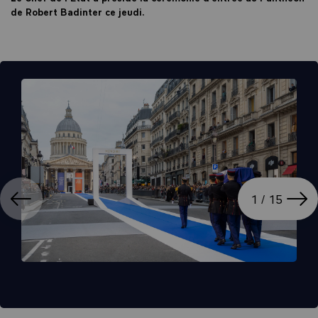
de Robert Badinter ce jeudi.
ation
Affi
1 / 15