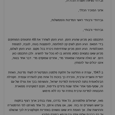
גבירתי נשיאת העצרת הכללית,
אדוני המזכיר הכללי,
גבירותיי ורבותיי ראשי המדינות והממשלות,
גבירותיי ורבותיי,
התכנסנו כאן מכיוון שהגיע הזמן. הגיע הזמן לשחרר את 48 החטופים המוחזקים
בידי חמאס. הגיע הזמן לשים קץ למלחמה, להפצצות בעזה, לטבח, למנוסת
האוכלוסיות. הגיע הזמן מכיוון שהדחיפות ניכרת בכל מקום. הגיע הזמן לשלום,
מכיוון שאנו נמצאים כפסע מהרגע בו לא נוכל עוד להשיגו. ולכן התכנסנו כאן
היום. יש כאלה שיאמרו שמאוחר מדי, אחרים שמוקדם מדי. דבר אחד בטוח,
איננו יכולים עוד להמתין.
ב-1947, עצרת זו החליטה על חלוקת פלסטין המנדטורית לשתי מדינות, האחת
יהודית והשנייה ערבית, והכירה כך בזכות כל אחת מהן להגדרה עצמית. הקהילה
הבינלאומית נתנה לגיטימיות למדינת ישראל, והגשימה בכך את גורלו של עם
זה, שסוף-סוף אחרי אלפי שנות נדודים ורדיפות, הקים דמוקרטיה מפוארת.
ההבטחה למדינה ערבית נותרה עד כה ללא מימוש.
מאז, ישראלים ופלסטינים, כל אחד בדרכו, צעדו בנתיב ארוך רצוף בתקווה
ובייאוש השזורים זה בזה. ואנו, אנו צעדנו איתם, כל אחד מאיתנו לפי ההיסטוריה
והרגישות שלו. אך האמת היא שאנו נושאים באחריות הקולקטיבית לכך שכשלנו
עד כה בבניית שלום צודק ובר-קיימא במזרח התיכון.