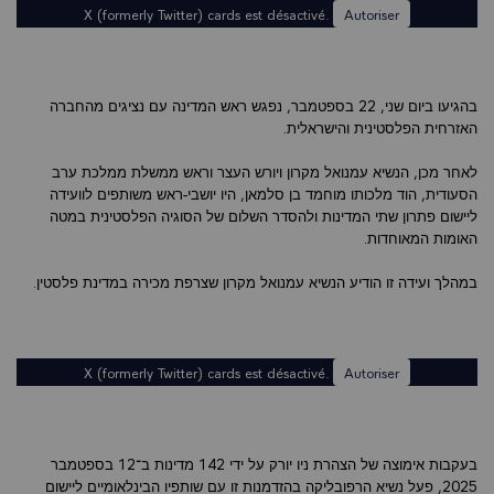
X (formerly Twitter) cards est désactivé.
Autoriser
בהגיעו ביום שני, 22 בספטמבר, נפגש ראש המדינה עם נציגים מהחברה
האזרחית הפלסטינית והישראלית.
לאחר מכן, הנשיא עמנואל מקרון ויורש העצר וראש ממשלת ממלכת ערב
הסעודית, הוד מלכותו מוחמד בן סלמאן, היו יושבי-ראש משותפים לוועידה
ליישום פתרון שתי המדינות ולהסדר השלום של הסוגיה הפלסטינית במטה
האומות המאוחדות.
במהלך ועידה זו הודיע הנשיא עמנואל מקרון שצרפת מכירה במדינת פלסטין.
X (formerly Twitter) cards est désactivé.
Autoriser
בעקבות אימוצה של הצהרת ניו יורק על ידי 142 מדינות ב־12 בספטמבר
2025, פעל נשיא הרפובליקה בהזדמנות זו עם שותפיו הבינלאומיים ליישום