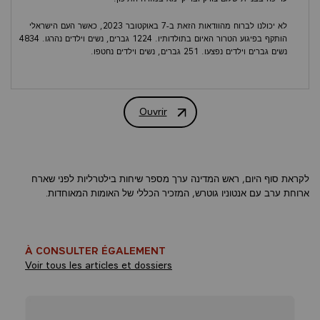
לא יכולנו לברוח מהוודאות הזאת ב-7 באוקטובר 2023, כאשר העם הישראלי
הותקף בפיגוע הטרור האיום בתולדותיו. 1224 גברים, נשים וילדים נהרגו. 4834
נשים גברים וילדים נפצעו. 251 גברים, נשים וילדים נחטפו.
הברבריות של החמאס ושל אלה ששיתפו פעולה בטבח הזה הדהימה את ישראל
ואת העולם. 7 באוקטובר הינו עדיין פצע פתוח בנפש הישראלית כמו גם במצפון
האוניברסלי. אנו מגנים אותו ללא כל הסתייגות, שכן שום דבר, לעולם, בשום
Ouvrir
וחדות בעת הוועידה לפתרון שתי המדינות
מקום, אינו יכול להצדיק את השימוש בטרור. אנו חושבים היום, על הקורבנות ועל
משפחותיהם. אנו מביעים את תנחומינו לישראלים ודורשים, לפני כל דבר אחר,
את שחרורם של החטופים שעדיין מוחזקים בעזה לא כל תנאי. אנו הצרפתים,
חלקנו כבוד לאומי ל-51 אזרחינו שנרצחו באותו היום, ולכל קורבנות 7 באוקטובר
2023. לא נשכח אותם לעולם. כשם שלעולם לא נרים ידיים במאבק הקיומי נגד
לקראת סוף היום, ראש המדינה ערך מספר שיחות בילטרליות לפני שארח
האנטישמיות.
ארוחת ערב עם אנטוניו גוטרש, המזכיר הכללי של האומות המאוחדות.
אנו הצרפתים, מכירים היטב את נחת זרועו של הטרור. אנו נושאים בליבנו את
זיכרון האחווה שהופנתה כלפינו לאחר הפיגועים בפריז ב-7 בינואר 2015, כאשר
עשרות מנהיגים זרים, צעדנו עמנו, ובשורה הראשונה היו אז ראש הממשלה
הישראלי ונשיא הרשות הפלסטינית.
À CONSULTER ÉGALEMENT
Voir tous les articles et dossiers
אנו יודעים ששום חולשה אינה אפשרית מול טרוריסטים.
אנו מכירים היטב גם את הסכנה הטמונה במלחמות אינסופיות. אנו יודעים
שהצדק חייב לגבור תמיד על הכוח. מההיסטוריה שלנו למדנו שהדבקות בערכים