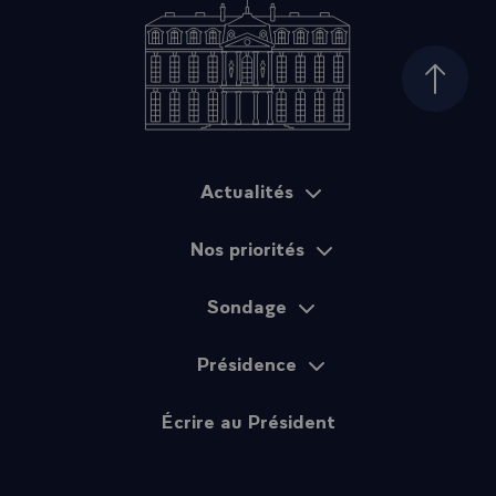
Haut d
Actualités
Plan du site
Nos priorités
Sondage
Présidence
Écrire au Président