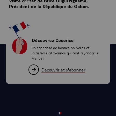
Visite d'État de Brice Oligui Nguema,
idéaux. Et plus encore aujourd’hui qu’hier. Sachez que vous pouvez
Président de la République du Gabon.
compter sur la France pour les porter à vos côtés et n’accepter aucune
forme d’accommodement, de concession ou de relativisme. C’est notre
socle.
Je vous remercie.
Découvrez Cocorico
un condensé de bonnes nouvelles et
initiatives citoyennes qui font rayonner la
France !
Découvrir et s'abonner