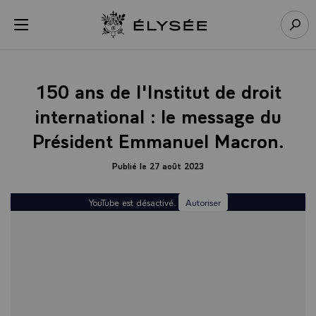
Panneau de gestion des cookies
menu
Retour à l’accueil Élysée
Rech
150 ans de l'Institut de droit
international : le message du
Président Emmanuel Macron.
Publié le 27 août 2023
YouTube est désactivé.
Autoriser