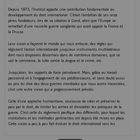
Depuis 1873, l’Institut apporte une contribution fondamentale au
développement du droit international. C’était l’ambition de ses onze
pères fondateurs, lors de sa création à Gand, alors que l’Europe se
remettait d’une nouvelle guerre sanglante qui avait opposé la France et
la Prusse.
Leur vision a façonné le monde qui nous entoure, des règles qui
régissent l’action internationale jusqu’aux instruments multilatéraux
dont nous disposons désormais dans de nombreux domaines, que ce
soit le commerce, la lutte contre la drogue et le crime, etc.
Jusqu’alors, les rapports de force prévalaient. Mais, grâce au travail
passionné et à l’engagement de vos prédécesseurs, et sans doute aussi
au prix du choc des deux guerres mondiales que nous avons traversées,
c’est une autre vision qui a progressivement prévalu.
Celle d’une approche humanitaire, soucieuse de créer et préserver la
paix par le droit, de limiter les armes et d’encadrer les pratiques de la
guerre. C’est celle du règlement pacifique des différends, pour lequel les
institutions et les méthodes pertinentes ont depuis été mises en place.
Cette vision a peu à peu fait évoluer le droit international vers les
principes que nous connaissons aujourd’hui, reflétés dans la Charte des
Nations unies. Le droit international est devenu notre langage commun,