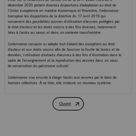
décembre 2020 portant diverses dispositions d’adaptation au droit de
l’Union européenne en matière économique et financière, l’ordonnance
transpose les dispositions de la directive du 17 avril 2019 qui
consacrent des possibilités accrues d’utilisation d’oeuvres protégées par
le droit d’auteur et les droits voisins à des fins diverses, notamment
liées à l’accès au savoir, et dans un contexte transfrontière.
L’ordonnance consacre ou adapte tout d’abord des exceptions au droit
d’auteur et aux droits voisins afin de favoriser la fouille de textes et de
données, l’utilisation d’extraits d’oeuvres à des fins d’illustration dans le
cadre de l’enseignement et la reproduction des oeuvres dans un souci
de conservation du patrimoine culturel.
L’ordonnance vise ensuite à élargir l’accès aux oeuvres par le biais de
licences collectives. À ce titre, elle instaure un nouveau système
permettant aux institutions du patrimoine culturel, comme les
bibliothèques, les musées et les archives, à numériser et à diffuser, y
compris en ligne et par-delà les frontières dans l’Union européenne, des
Ouvrir
oeuvres dont elles disposent mais qui sont indisponibles dans le
Compte rendu du Conseil des ministre
commerce.
Elle consacre, enfin, une règle spécifique relative à l’octroi de licences
collectives étendues. Par ce mécanisme, il s’agit de permettre à un
organisme de gestion collective de négocier un accord non seulement au