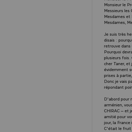
Monsieur le Pr
Messieurs les 
Mesdames et M
Mesdames, Mes
Je suis très h
disais : pourq
retrouve dans 
Pourquoi devrai
plusieurs fois
cher Taner, et 
évidemment sur
prises à parti
Donc je vais pa
répondant poin
D'abord pour r
arménien, vou
CHIRAC – et je
amitié pour vou
jour, la Franc
C'était le fru