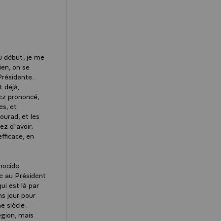
u début, je me
ien, on se
Présidente.
t déjà,
vez prononcé,
es, et
ourad, et les
ez d'avoir.
fficace, en
nocide
e au Président
i est là par
ns jour pour
e siècle.
égion, mais