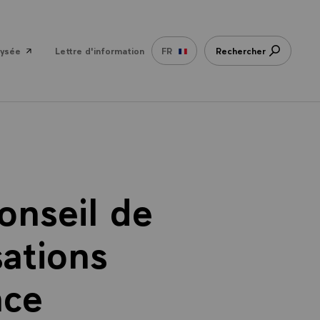
lysée
Lettre d'information
FR
Rechercher
onseil de
sations
nce