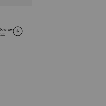
écharger
.pdf