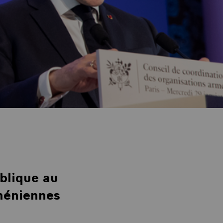
ublique au
rméniennes