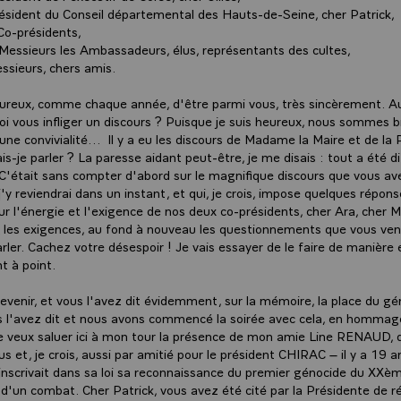
ésident du Conseil départemental des Hauts-de-Seine, cher Patrick,
Co-présidents,
essieurs les Ambassadeurs, élus, représentants des cultes,
sieurs, chers amis.
eureux, comme chaque année, d'être parmi vous, très sincèrement. A
uoi vous infliger un discours ? Puisque je suis heureux, nous sommes b
une convivialité… Il y a eu les discours de Madame la Maire et de la 
s-je parler ? La paresse aidant peut-être, je me disais : tout a été di
. C'était sans compter d'abord sur le magnifique discours que vous a
j'y reviendrai dans un instant, et qui, je crois, impose quelques répons
 l'énergie et l'exigence de nos deux co-présidents, cher Ara, cher M
e, les exigences, au fond à nouveau les questionnements que vous ven
rler. Cachez votre désespoir ! Je vais essayer de le faire de manière e
t à point.
evenir, et vous l'avez dit évidemment, sur la mémoire, la place du gé
s l'avez dit et nous avons commencé la soirée avec cela, en hommag
 veux saluer ici à mon tour la présence de mon amie Line RENAUD, qu
s et, je crois, aussi par amitié pour le président CHIRAC – il y a 19 a
e inscrivait dans sa loi sa reconnaissance du premier génocide du XXèm
it d'un combat. Cher Patrick, vous avez été cité par la Présidente de r