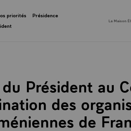
os priorités
Présidence
La Maison É
ident
 du Président au C
nation des organi
méniennes de Fra