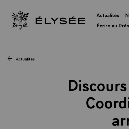
Panneau de gestion des cookies
Actualités
N
Retour à l’accueil Élysée
Écrire au Prés
Actualités
Discours
Coordi
ar