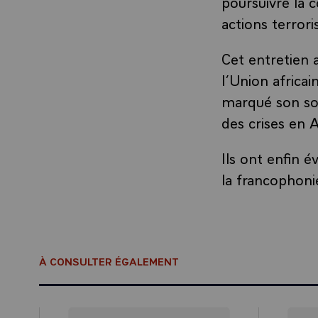
poursuivre la 
actions terror
Cet entretien 
l’Union africai
marqué son sou
des crises en A
Ils ont enfin é
la francophoni
À CONSULTER ÉGALEMENT