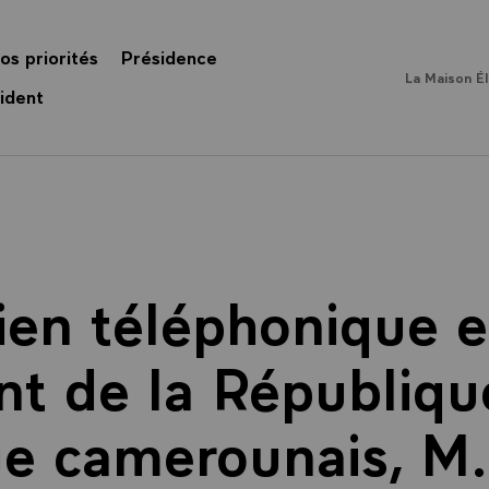
os priorités
Présidence
La Maison É
ident
ien téléphonique e
nt de la Républiqu
 camerounais, M.