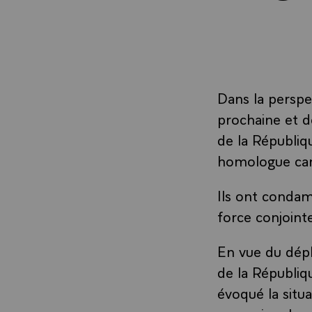
Dans la persp
prochaine et d
de la Républiq
homologue cam
Ils ont condam
force conjoint
En vue du dépl
de la Républiq
évoqué la situa