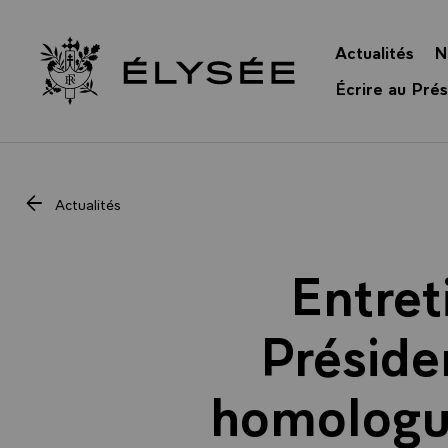
Panneau de gestion des cookies
Actualités
N
Retour à l’accueil Élysée
Écrire au Prés
Actualités
Entret
Préside
homologue