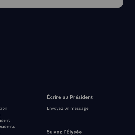
Écrire au Président
ron
Envoyez un message
n
ident
ésidents
Suivez l’Élysée
s