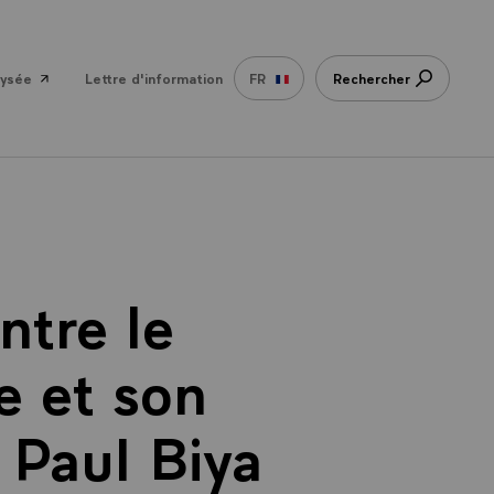
lysée
Lettre d'information
FR
Rechercher
ntre le
e et son
 Paul Biya