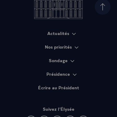
Haut d
Actualités
Plan du site
Nos priorités
Sondage
Présidence
Écrire au Président
Suivez l’Élysée