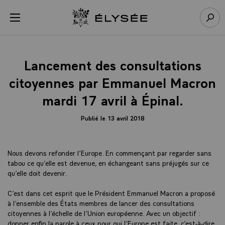
Panneau de gestion des cookies
menu
Retour à l’accueil Élysée
Rech
Lancement des consultations
citoyennes par Emmanuel Macron
mardi 17 avril à Épinal.
Publié le 13 avril 2018
Nous devons refonder l’Europe. En commençant par regarder sans
tabou ce qu’elle est devenue, en échangeant sans préjugés sur ce
qu’elle doit devenir.
C’est dans cet esprit que le Président Emmanuel Macron a proposé
à l’ensemble des États membres de lancer des consultations
citoyennes à l’échelle de l’Union européenne. Avec un objectif :
donner enfin la parole à ceux pour qui l’Europe est faite, c’est-à-dire