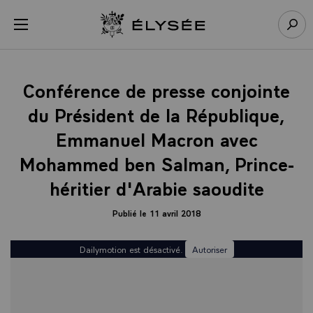
Panneau de gestion des cookies
menu
Retour à l’accueil Élysée
Rech
Conférence de presse conjointe
du Président de la République,
Emmanuel Macron avec
Mohammed ben Salman, Prince-
héritier d'Arabie saoudite
Publié le 11 avril 2018
Dailymotion est désactivé.
Autoriser