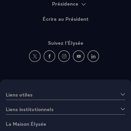
Présidence
extraordinaire, à compter du 1er octobre 2017 ;
M. Laurent-Xavier SIMONEL
, avocat, est nommé
conseiller d’Etat en service extraordinaire, à
Écrire au Président
compter du 1er octobre 2017.
Suivez l’Élysée
Sur proposition de la ministre des solidarités et de la santé :
Nouvelle fenêtre : rejoignez-nous sur Twitter
Nouvelle fenêtre : rejoignez-nous sur Fac
Nouvelle fenêtre : rejoignez-nous 
Nouvelle fenêtre : rejoigne
Nouvelle fenêtre : 
M. Jean-Paul DELEVOYE
, ancien ministre, est
nommé haut-commissaire à la réforme des
retraites.
Liens utiles
Sur proposition de la ministre auprès du ministre de l’Europe et
des affaires étrangères, chargée des affaires européennes :
Liens institutionnels
La Maison Élysée
M. Pascal CAGNI
est nommé ambassadeur