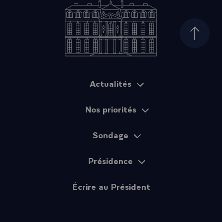
Haut d
Actualités
Plan du site
Nos priorités
Sondage
Présidence
Écrire au Président