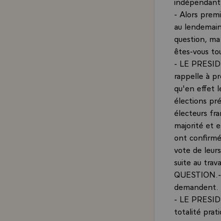
indépendant 
- Alors premi
au lendemain
question, ma
êtes-vous tou
- LE PRESID
rappelle à p
qu'en effet l
élections pré
électeurs fra
majorité et e
ont confirmé 
vote de leurs
suite au travai
QUESTION.- V
demandent.
- LE PRESIDE
totalité pra