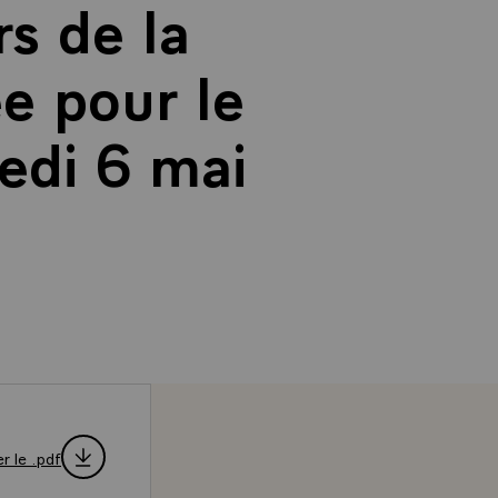
rs de la
ée pour le
edi 6 mai
r le .pdf