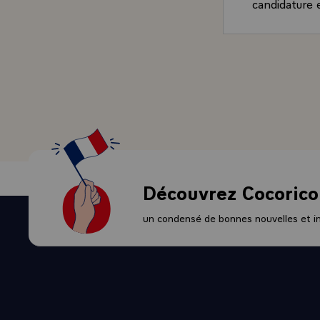
candidature 
électorale` 
- Alors quel 
manière suiva
ceux qui ont 
préoccupatio
ministre et 
c'est-à-dire 
parlementair
examinent av
pendant le re
Découvrez Cocorico
enfin la mise
même d'urgen
un condensé de bonnes nouvelles et ini
notamment l'e
- E. MOUGEOT
- LE PRESIDE
dissolution.\
`Réponse`