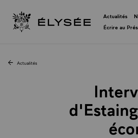
Panneau de gestion des cookies
Actualités
N
Retour à l’accueil Élysée
Écrire au Prés
Actualités
Inter
d'Estaing
éco