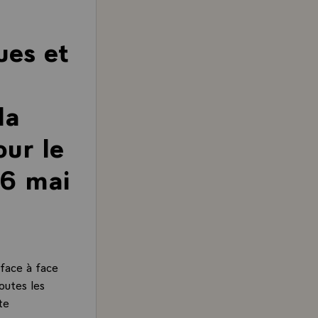
ues et
la
our le
 6 mai
'face à face
utes les
te