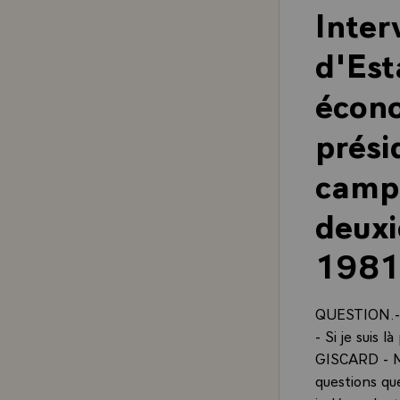
Inter
d'Est
écono
prési
campa
deuxi
198
QUESTION.- 
- Si je suis 
GISCARD - M
questions que