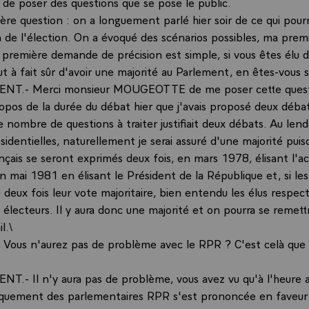
de poser des questions que se pose le public.
ère question : on a longuement parlé hier soir de ce qui pour
 de l'élection. On a évoqué des scénarios possibles, ma prem
 première demande de précision est simple, si vous êtes élu
t à fait sûr d'avoir une majorité au Parlement, en êtes-vous s
ENT.- Merci monsieur MOUGEOTTE de me poser cette questi
ropos de la durée du débat hier que j'avais proposé deux déb
e nombre de questions à traiter justifiait deux débats. Au le
sidentielles, naturellement je serai assuré d'une majorité puis
nçais se seront exprimés deux fois, en mars 1978, élisant l'ac
n mai 1981 en élisant le Président de la République et, si les
deux fois leur vote majoritaire, bien entendu les élus respec
 électeurs. Il y aura donc une majorité et on pourra se remett
l.\
ous n'aurez pas de problème avec le RPR ? C'est celà que 
NT.- Il n'y aura pas de problème, vous avez vu qu'à l'heure a
tiquement des parlementaires RPR s'est prononcée en faveu