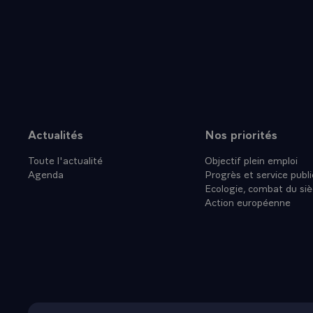
- Si c'est mo
exposée clai
hésitations i
il ne la réun
été élue par 
Ensuite il pr
indiqué que d
communiste. 
Actualités
Nos priorités
Plan du site
calendrier e
Toute l'actualité
Objectif plein emploi
de la Républ
Agenda
Progrès et service publi
existante il 
Ecologie, combat du siè
majorité qui 
Action européenne
cette majori
exigences pou
les députés 
exécuter une
la négociati
communistes d