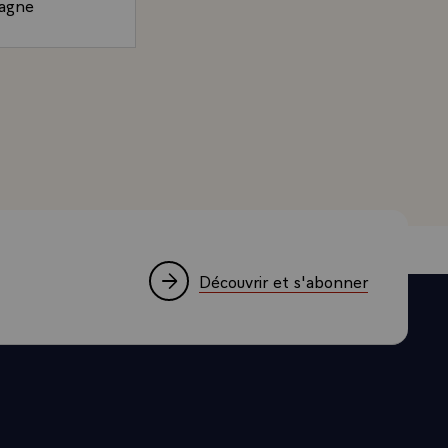
pagne
assera de la
t voir tous
'Estaing sur les enjeux politiques et économiques de l'él
es
du Premier
a majorité,
e pour qu'ils
oursuivre
égislature et
e dirai
Découvrir et s'abonner
emploi et
pective de