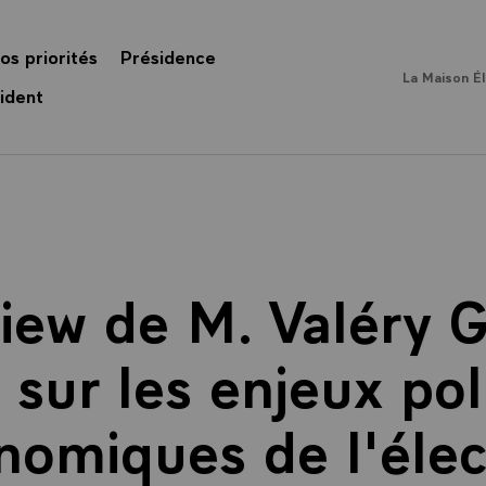
os priorités
Présidence
La Maison É
ident
view de M. Valéry G
 sur les enjeux pol
nomiques de l'élec