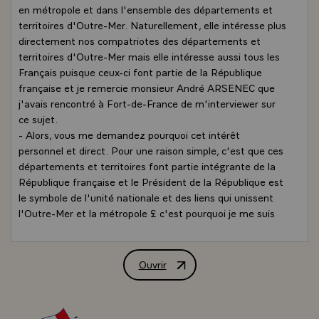
en métropole et dans l'ensemble des départements et
territoires d'Outre-Mer. Naturellement, elle intéresse plus
directement nos compatriotes des départements et
territoires d'Outre-Mer mais elle intéresse aussi tous les
Français puisque ceux-ci font partie de la République
française et je remercie monsieur André ARSENEC que
j'avais rencontré à Fort-de-France de m'interviewer sur
ce sujet.
- Alors, vous me demandez pourquoi cet intérêt
personnel et direct. Pour une raison simple, c'est que ces
départements et territoires font partie intégrante de la
République française et le Président de la République est
le symbole de l'unité nationale et des liens qui unissent
l'Outre-Mer et la métropole £ c'est pourquoi je me suis
rendu en effet dans ces départements et territoires, à la
seule exception de la Guyane, pour une raison pratique,
c'est que je voulais me rendre au prochain tir de la fusée
Ouvrir
Interview de M. Valéry Giscard d'Estain
Ariane, et de Saint-Pierre-et-Miquelon où je devais aller
cet hiver et où, en-raison de la campagne électorale, ma
visite a été seulement reportée.\