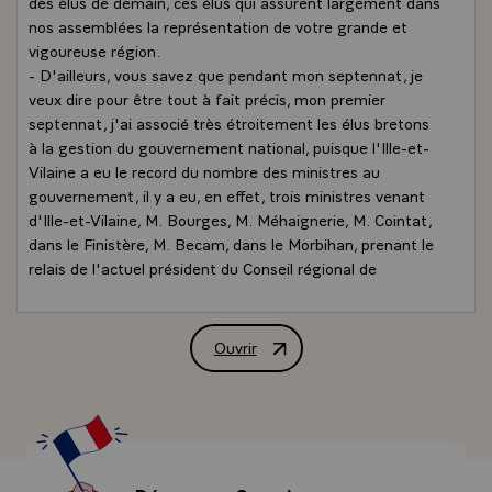
des élus de demain, ces élus qui assurent largement dans
nos assemblées la représentation de votre grande et
vigoureuse région.
- D'ailleurs, vous savez que pendant mon septennat, je
veux dire pour être tout à fait précis, mon premier
septennat, j'ai associé très étroitement les élus bretons
à la gestion du gouvernement national, puisque l'Ille-et-
Vilaine a eu le record du nombre des ministres au
gouvernement, il y a eu, en effet, trois ministres venant
d'Ille-et-Vilaine, M. Bourges, M. Méhaignerie, M. Cointat,
dans le Finistère, M. Becam, dans le Morbihan, prenant le
relais de l'actuel président du Conseil régional de
Bretagne, le ministre de l'intérieur, Christian Bonnet. Il
reste une place à remplir pour les Côtes-du-Nord,
j'espère que nous aurons l'occasion de le faire. D'ailleurs,
Ouvrir
Discours de M. Valéry Giscard d'Estai
en France, on vous dit toujours que les gouvernements
sont trop nombreux et on dit : "Vous devriez faire des
gouvernements plus réduits de 12 personnes, de 15
personnes", mais si toutes les régions étaient
représentées dans la proportion de la Bretagne, il nous
faudrait des gouvernements de 60 personnes !\