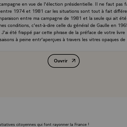
ampagne en vue de l'élection présidentielle. Il ne faut pas f
ntre 1974 et 1981 car les situations sont tout à fait différen
mparaison entre ma campagne de 1981 et la seule qui ait été
es conditions, c'est-à-dire celle du général de Gaulle en 196
'ai été frappé par cette phrase de la préface de votre livre 
saisons à peine entr'aperçues à travers les vitres opaques de 
 est-il lourd à supporter ? Est-il préjudiciable ? Est-il inévitab
NT.- Il est lourd à supporter parce qu'on ne voit pas passer 
Ouvrir
de journée où l'on a été tellement absorbé et occupé qu'on ne 
Interview de M. Valéry Giscard d
u s'il a plu. Et, en effet, on est en dehors de la vie spontanée
 La plupart des Présidents de la République ont parlé en ter
Poincaré l'appelait "sa prison dorée", le général de Gaulle n'a
tuellement, parmi les candidats il n'y en a aucun qui aspire à 
e pour la satisfaction d'habiter l'Elysée. Cela étant dit, je croi
 la République française est l'un des dirigeants du monde qui 
moins isolé de la population. D'abord parce que les précaution
ndres ici que partout ailleurs et qu'ensuite il existe des fins
le de retrouver les conditions de sa vie antérieure.\
tiatives citoyennes qui font rayonner la France !