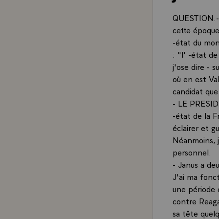
QUESTION.- P
cette époque
-état du mon
: "l' -état d
j'ose dire - 
où en est Val
candidat que
- LE PRESIDEN
-état de la F
éclairer et g
Néanmoins, j
personnel.
- Janus a deu
J'ai ma fonc
une période 
contre Reaga
sa tête quelq