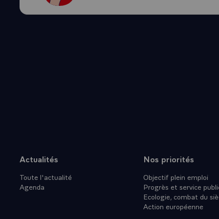
QUESTION.- V
seconde cand
l'accompliss
la France. P
Comment y f
- LE PRESIDE
d'un homme d
politique en 
qui existe e
nécessités à
de construire
pratiquement
commandées e
Actualités
Nos priorités
Plan du site
prendre sont
Toute l'actualité
Objectif plein emploi
d'autres ter
Agenda
Progrès et service publi
exécuter vous
Ecologie, combat du siè
à l'accumula
Action européenne
sentiment qu