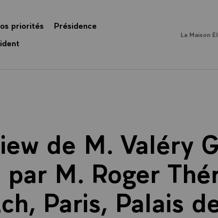
os priorités
Présidence
La Maison É
ident
view de M. Valéry G
g par M. Roger Thé
ch, Paris, Palais de