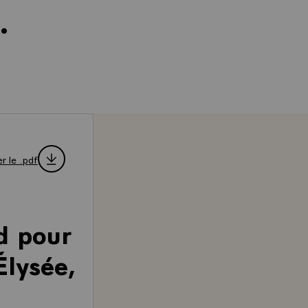
.
r le .pdf
d pour
Élysée,