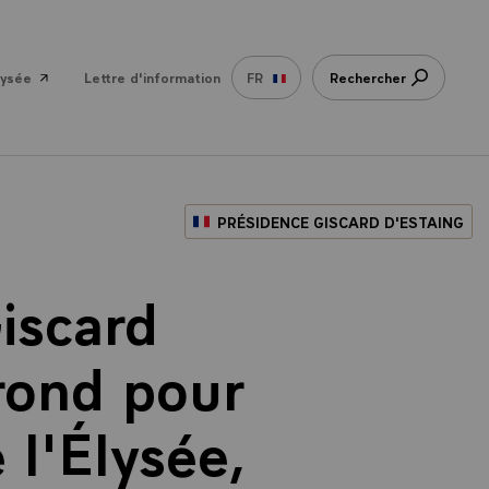
lysée
Lettre d'information
FR
Rechercher
PRÉSIDENCE GISCARD D'ESTAING
iscard
rond pour
 l'Élysée,