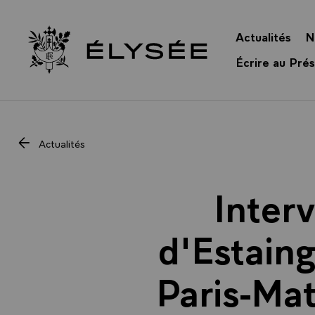
Panneau de gestion des cookies
Actualités
N
Retour à l’accueil Élysée
Écrire au Prés
Actualités
Inter
d'Estain
Paris-Mat