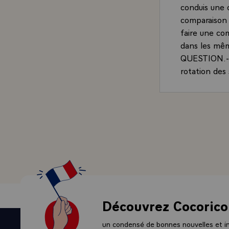
conduis une c
comparaison e
faire une co
dans les mêm
QUESTION.- J
rotation des 
Cet isolement
- LE PRESIDE
y a des fins 
a fait beau o
des saisons.
de l'Elysée. 
l'endroit. Ac
présidentiell
Président de
coupé et le 
Découvrez Cocorico
sont bien moi
il est possib
un condensé de bonnes nouvelles et ini