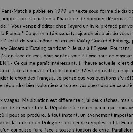
aris-Match a publié en 1979, un texte sous forme de dialogu
, impression et que l'on a l'habitude de nommer désormais "
de." Vous venez d'éditer chez Fayard un livre préfacé par vou
e la France." Ce qui m'intéresserait, aujourdh'ui serait de vous i
sur l' -état de vous-même. où en est Valéry Giscard d'Estaing,
éry Giscard d'Estaing candidat ? Je suis à l'Elysée. Pourtant, 
 j'ai en face de moi. Vous sentez-vous à l'aise sous ce masque
T.- Ce qui me paraît intéressant, à l'heure actuelle, c'est de
rance face au nouvel -état du monde. C'est en réalité, ce qui 
uider le choix des Français. Je pense que vos questions s'y réf
e répondrai bien volontiers à toutes vos questions de caractè
x visages. Ma situation est différente : j'ai deux tâches, mais u
tion de Président de la Républiue à exercer parce que nous v
où il peut se produire, à tout instant, un événement important
n et la tension en Pologne sont deux exemples - et la France
u'un qui puisse faire face à toute situation de crise. Parallèle