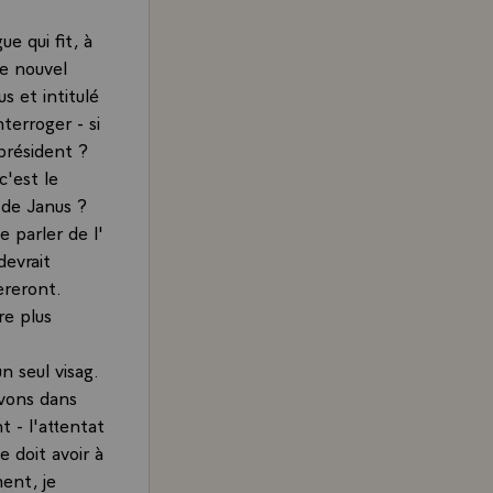
e qui fit, à
le nouvel
s et intitulé
nterroger - si
 président ?
c'est le
 de Janus ?
 parler de l'
devrait
èreront.
re plus
n seul visag.
ivons dans
 - l'attentat
 doit avoir à
ment, je