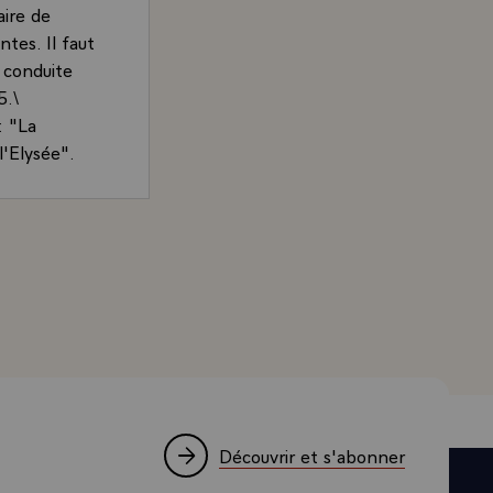
aire de
tes. Il faut
 conduite
5.\
: "La
l'Elysée".
le ?
le temps : il
sait pas s'il
'Estaing par M. Roger Thérond pour Paris-Match, Paris, Pa
, de la vie
mes sévères
imait pas
la fonction
s que le
est le moins
s de sécurité
 de semaine où
Découvrir et s'abonner