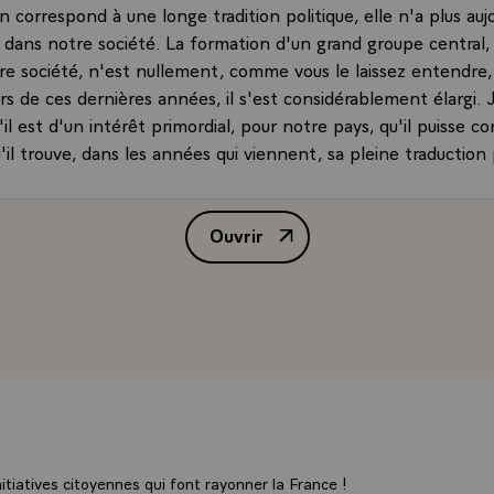
on correspond à une longe tradition politique, elle n'a plus auj
 dans notre société. La formation d'un grand groupe central, 
re société, n'est nullement, comme vous le laissez entendre,
s de ces dernières années, il s'est considérablement élargi. J
il est d'un intérêt primordial, pour notre pays, qu'il puisse co
u'il trouve, dans les années qui viennent, sa pleine traduction 
uoi je me suis efforcé de favoriser cette expansion en réduisa
ciales, en facilitant l'accès des Français à la propriété et en 
Ouvrir
e d'éducation. J'ai également répondu, je crois, à son attac
Interview de M. Valéry Giscard d
par diverses mesures qui ont contribué à moderniser notre dém
de l'âge de la majorité à 18 ans, rencontres avec les dirigean
 extension du droit de saisine du Conseil constitutionnel aux
s, participation d'élus de l'opposition à la délégation qui m'a
 l'ONU en mai 1978. Il faut sûrement aller plus loin dans ce
en certain, ma ferme intention, car je n'imagine pas qu'il y ai
nsolider nos institutions démocratiques.
moi, pour conclure sur ce point, de vous poser à mon tour un
royez-vous que cette grande tâche de la décrispation puisse ê
tiatives citoyennes qui font rayonner la France !