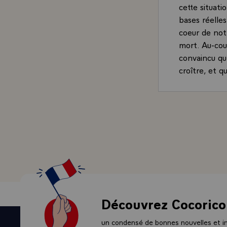
cette situati
bases réelles
coeur de not
mort. Au-cour
convaincu qu'
croître, et q
- C'est pourq
inégalités so
notre systèm
pluralisme, 
abaissement 
l'opposition,
parlementaire
accompagné à
C'est, soyez-
moyens de co
Découvrez Cocorico
- Permettez-
question : c
un condensé de bonnes nouvelles et ini