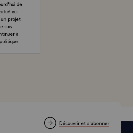
ourd'hui de
situé au-
 un projet
e suis
ntinuer à
politique.
nt les
rénovant
hement au
'Estaing dans "Le Méridional", Paris, Palais de l'Élysée, 
ocratie :
ts de
tte voie.
t d'autres
e simple
Découvrir et s'abonner
tre menée à