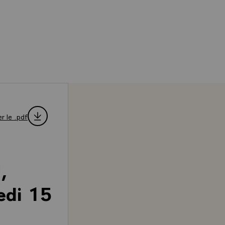
r le .pdf
,
redi 15