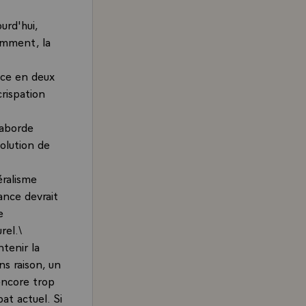
urd'hui,
amment, la
ance en deux
crispation
 aborde
volution de
éralisme
rance devrait
e
rel.\
tenir la
ns raison, un
 encore trop
at actuel. Si