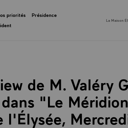
os priorités
Présidence
La Maison É
ident
view de M. Valéry G
 dans "Le Méridiona
e l'Élysée, Mercredi