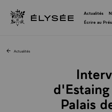
Panneau de gestion des cookies
Actualités
N
Retour à l’accueil Élysée
Écrire au Prés
Actualités
Inter
d'Estaing
Palais d