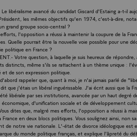
 libéralisme avancé du candidat Giscard d'Estaing a-t-il aujo
Président, les mêmes objectifs qu'en 1974, c'est-à-dire, not
un grand groupe socio-central ?
efforts, l'opposition a réussi à maintenir la coupure de la Fr
ues. Quelle pourrait être la nouvelle voie possible pour une dé
vie politique en France ?
NT.- Votre question, à laquelle je suis heureux de répondre,
ets distincts, même s'ils se rattachent à un thème unique : l'é
 et de son expression politique.
 d'abord rappeler que, quant à moi, je n'ai jamais parlé de "lib
dit que j'étais un libéral inguérissable. J'ai écrit aussi que la F
été libérale par ses institutions, avancée par un haut degré d
économique, d'unification sociale et de développement cultu
us dites que, malgré mes efforts, l'opposition a réussi à main
 France en deux blocs politiques. Vous soulignez ainsi, non sa
nt de notre vie nationale. L'-état de divorce idéologique est
rque du monde politique français, et explique l'âpreté du déb