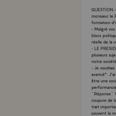
QUESTION.- Le
monsieur le 
formation d'
- Malgré vos 
blocs politiq
réelle de la 
- LE PRESIDE
plusieurs suj
notre société
- Je voudrais
avancé". J'ai 
être une soci
performance 
`Réponse` Vo
coupure de la
trait importa
souvent la ma