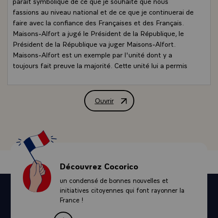
paraît symbolique de ce que je souhaite que nous
fassions au niveau national et de ce que je continuerai de
faire avec la confiance des Françaises et des Français.
Maisons-Alfort a jugé le Président de la République, le
Président de la République va juger Maisons-Alfort.
Maisons-Alfort est un exemple par l'unité dont y a
toujours fait preuve la majorité. Cette unité lui a permis
de reconquérir, dès 1947, la Mairie sur le Parti
Communiste, et de la défendre avec un succès croissant
dans un département particulièrement difficile, et je
Ouvrir
Discours de M. Valéry Giscard d'Estaing
souhaite que le succès de Maisons-Alfort soit suivi par
d'autres ailleurs.. (applaudissements)
Maisons-Alfort est aussi un exemple pour la générosité
de sa politique sociale en faveur de la jeunesse, en faveur
de l'éducation et en faveur des personnes âgées. La
commune y verse, on l'a rappelé, un complément de
Découvrez Cocorico
ressources aux personnes âgées, 870 F au total, qui
un condensé de bonnes nouvelles et
s'ajoute au minimum vieillesse versé par l'État et bien
initiatives citoyennes qui font rayonner la
des municipalités pourraient d'inspirer de telles
France !
préoccupations sociales.
Maisons-Alfort offre enfin pour les contribuables