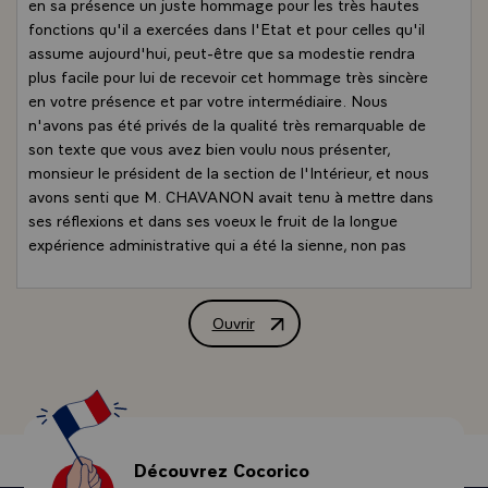
en sa présence un juste hommage pour les très hautes
fonctions qu'il a exercées dans l'Etat et pour celles qu'il
assume aujourd'hui, peut-être que sa modestie rendra
plus facile pour lui de recevoir cet hommage très sincère
en votre présence et par votre intermédiaire. Nous
n'avons pas été privés de la qualité très remarquable de
son texte que vous avez bien voulu nous présenter,
monsieur le président de la section de l'Intérieur, et nous
avons senti que M. CHAVANON avait tenu à mettre dans
ses réflexions et dans ses voeux le fruit de la longue
expérience administrative qui a été la sienne, non pas
pour que cette expérience se conclue, mais pour qu'au
contraire les leçons en soient tirées.\
Je vous remercie, monsieur le président de section, des
Ouvrir
Allocution de M. Valéry Giscard d'Estai
souhaits que vous venez de m'exprimer. Et même si la
circonstance est par -nature formelle, croyez que j'y suis,
bien entendu, très sensible.
- Car les voeux de Nouvel An sont d'abord l'expression de
sentiments personnels, simples et profonds.
- Le bonheur, qui ne se mesure pas mais s'identifie
Découvrez Cocorico
aisément, la santé, l'harmonie dans les coeurs et dans les