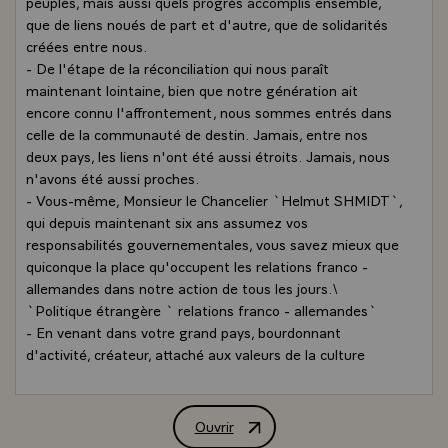
peuples, mais aussi quels progrès accomplis ensemble,
que de liens noués de part et d'autre, que de solidarités
créées entre nous.
- De l'étape de la réconciliation qui nous paraît
maintenant lointaine, bien que notre génération ait
encore connu l'affrontement, nous sommes entrés dans
celle de la communauté de destin. Jamais, entre nos
deux pays, les liens n'ont été aussi étroits. Jamais, nous
n'avons été aussi proches.
- Vous-même, Monsieur le Chancelier `Helmut SHMIDT`,
qui depuis maintenant six ans assumez vos
responsabilités gouvernementales, vous savez mieux que
quiconque la place qu'occupent les relations franco -
allemandes dans notre action de tous les jours.\
`Politique étrangère ` relations franco - allemandes`
- En venant dans votre grand pays, bourdonnant
d'activité, créateur, attaché aux valeurs de la culture
traditionnelle et contemporaine, en visitant votre grand
peuple, qui a donné à l'humanité une large part de sa
philosophie, de sa musique, de sa poésie, de sa science,
Ouvrir
Allocution prononcée par M. Valéry Gisc
j'ai une chose à vous dire au nom du peuple français.