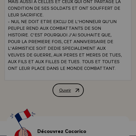
MAIS AUSSI A CELLES ET CEUX QUI ONT PARTAGE LA
CONDITION DE SES SOLDATS ET ONT SOUFFERT DE
LEUR SACRIFICE.
- NUL NE DOIT ETRE EXCLU DE L'HONNEUR QU'UN
PEUPLE REND AUX COMBATTANTS DE SON
HISTOIRE. C'EST POURQUOI J'AI SOUHAITE QUE,
POUR LA PREMIERE FOIS, CET ANNIVERSAIRE DE
L'ARMISTICE SOIT DEDIE SPECIALEMENT AUX
VEUVES DE GUERRE, AUX PERES ET MERES DE TUES,
AUX FILS ET AUX FILLES DE TUES. TOUS ET TOUTES
ONT LEUR PLACE DANS LE MONDE COMBATTANT.
TOUS ET TOUTES ONT EN_COMMUN LE SERVICE DE
LA FRANCE.
- AVEC ESTIME ET RESPECT, JE SALUE VOS
Ouvrir
Allocution prononcée par M. Valéry Gi
ASSOCIATIONS D'ENTRAIDE ET DE SOLIDARITE :
ELLES REPRESENTENT VOS INTERETS MATERIELS
ET MORAUX DANS L'HONNEUR, LA DIGNITE ET LA
DISCRETION.
- AVEC FRATERNITE, J'ACCUEILLE VOS DELEGATIONS
VENUES DES DEPARTEMENTS DE LA METROPOLE ET
Découvrez Cocorico
D'OUTRE-MER, AINSI QUE DES TERRITOIRES